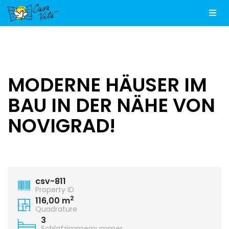
Men
MODERNE HÄUSER IM
BAU IN DER NÄHE VON
NOVIGRAD!
csv-811
Property ID
2
116,00 m
Quadrature
3
Schlafzimmernummer