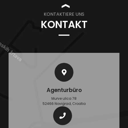
❱
KONTAKTIERE UNS
KONTAKT
Agenturbüro
Murve ulica 78
52466 Novigrad, Croatia