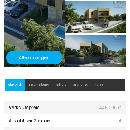
Alle anzeigen
Überblick
Beschreibung
Inhalt
Grundriss
Karte
Verkaufspreis
445 000 €
Anzahl der Zimmer
4