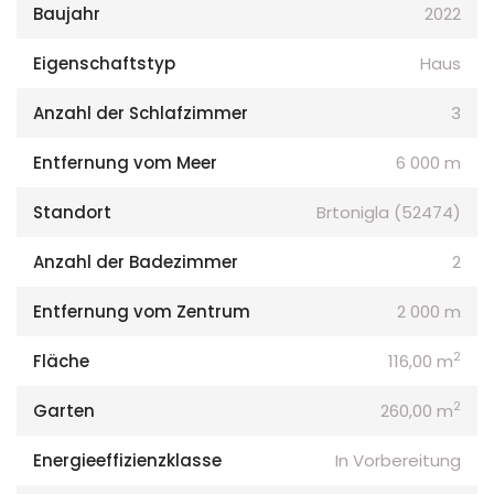
Baujahr
2022
Eigenschaftstyp
Haus
Anzahl der Schlafzimmer
3
Entfernung vom Meer
6 000 m
Standort
Brtonigla (52474)
Anzahl der Badezimmer
2
Entfernung vom Zentrum
2 000 m
2
Fläche
116,00 m
2
Garten
260,00 m
Energieeffizienzklasse
In Vorbereitung