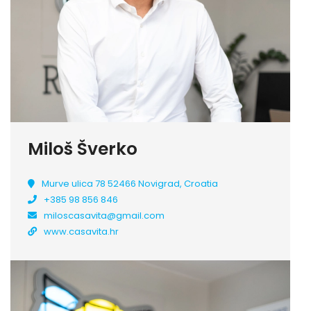
Miloš Šverko
Murve ulica 78 52466 Novigrad, Croatia
+385 98 856 846
miloscasavita@gmail.com
www.casavita.hr