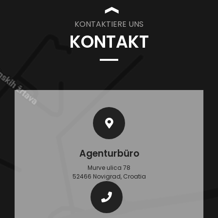
❱
KONTAKTIERE UNS
KONTAKT
Agenturbüro
Murve ulica 78
52466 Novigrad, Croatia