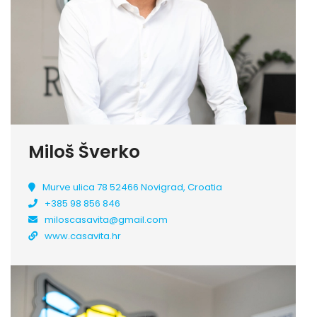
Miloš Šverko
Murve ulica 78 52466 Novigrad, Croatia
+385 98 856 846
miloscasavita@gmail.com
www.casavita.hr