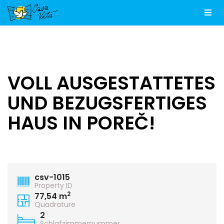
Men
VOLL AUSGESTATTETES
UND BEZUGSFERTIGES
HAUS IN POREČ!
csv-1015
Property ID
2
77,54 m
Quadrature
2
Schlafzimmernummer