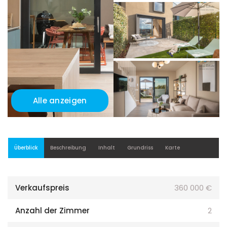
Alle anzeigen
Überblick
Beschreibung
Inhalt
Grundriss
Karte
Verkaufspreis
360 000 €
Anzahl der Zimmer
2