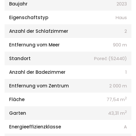
Baujahr
2023
Eigenschaftstyp
Haus
Anzahl der Schlafzimmer
2
Entfernung vom Meer
900 m
Standort
Poreč (52440)
Anzahl der Badezimmer
1
Entfernung vom Zentrum
2 000 m
2
Fläche
77,54 m
2
Garten
43,31 m
Energieeffizienzklasse
A