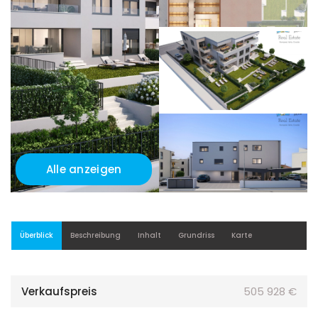
Alle anzeigen
Überblick
Beschreibung
Inhalt
Grundriss
Karte
Verkaufspreis
505 928 €