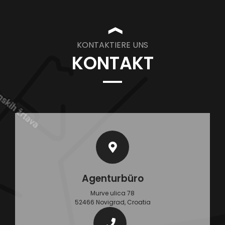
❱
KONTAKTIERE UNS
KONTAKT
Agenturbüro
Murve ulica 78
52466 Novigrad, Croatia