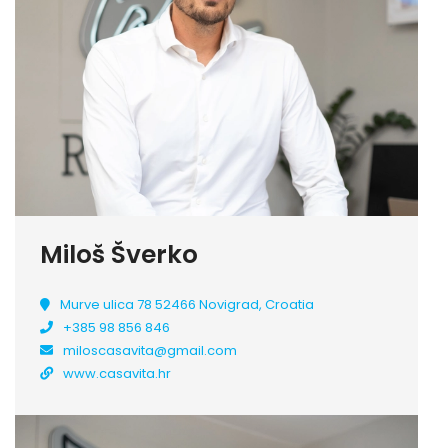
Miloš Šverko
Murve ulica 78 52466 Novigrad, Croatia
+385 98 856 846
miloscasavita@gmail.com
www.casavita.hr