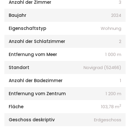
Anzahl der Zimmer
3
Baujahr
2024
Eigenschaftstyp
Wohnung
Anzahl der Schlafzimmer
2
Entfernung vom Meer
1 000 m
Standort
Novigrad (52466)
Anzahl der Badezimmer
1
Entfernung vom Zentrum
1 200 m
2
Fläche
103,78 m
Geschoss deskriptiv
Erdgeschoss