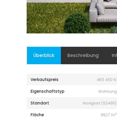
Überblick
Beschreibung
In
Verkaufspreis
483 450 €
Eigenschaftstyp
Wohnung
Standort
Novigrad (52466)
2
Fläche
99,17 m