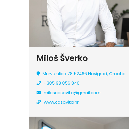
Miloš Šverko
Murve ulica 78 52466 Novigrad, Croatia
+385 98 856 846
miloscasavita@gmail.com
www.casavita.hr