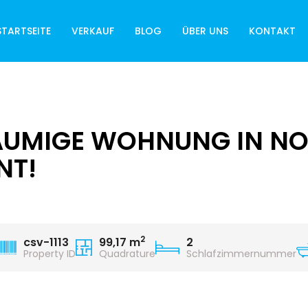
STARTSEITE
VERKAUF
BLOG
ÜBER UNS
KONTAKT
UMIGE WOHNUNG IN NOV
NT!
2
csv-1113
99,17 m
2
Property ID
Quadrature
Schlafzimmernummer