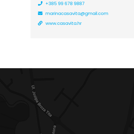
+385 99 678 9887
marinacasavita@gmail.com
www.casavita.hr