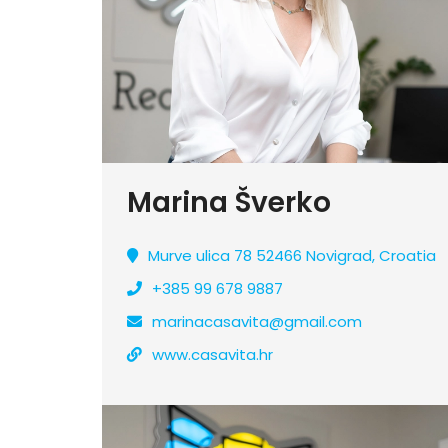
Marina Šverko
Murve ulica 78 52466 Novigrad, Croatia
+385 99 678 9887
marinacasavita@gmail.com
www.casavita.hr