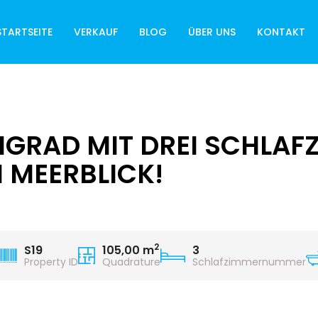
STARTSEITE
VERKAUF
BLOG
ÜBER UNS
KONTAKT
GRAD MIT DREI SCHLAF
MEERBLICK!
2
S19
105,00 m
3
Property ID
Quadrature
Schlafzimmernummer