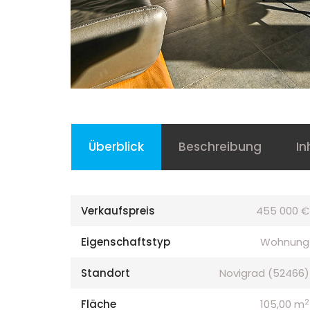
Überblick
Beschreibung
In
Verkaufspreis
455 000 €
Eigenschaftstyp
Wohnung
Standort
Novigrad (52466)
2
Fläche
105,00 m