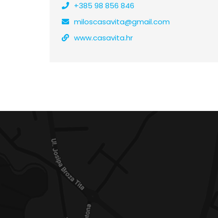
+385 98 856 846
miloscasavita@gmail.com
www.casavita.hr