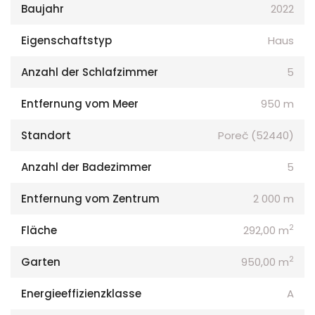
Baujahr
2022
Eigenschaftstyp
Haus
Anzahl der Schlafzimmer
5
Entfernung vom Meer
950 m
Standort
Poreč (52440)
Anzahl der Badezimmer
5
Entfernung vom Zentrum
2 000 m
2
Fläche
292,00 m
2
Garten
950,00 m
Energieeffizienzklasse
A