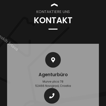
❱
KONTAKTIERE UNS
KONTAKT
Agenturbüro
Murve ulica 78
52466 Novigrad, Croatia