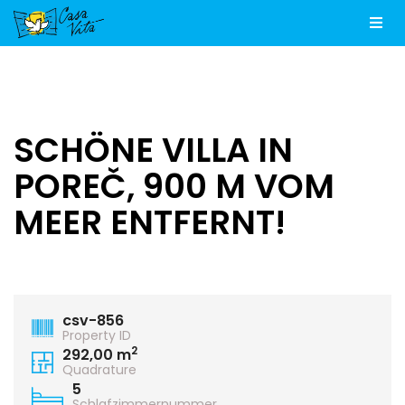
Men
SCHÖNE VILLA IN
POREČ, 900 M VOM
MEER ENTFERNT!
csv-856
Property ID
2
292,00 m
Quadrature
5
Schlafzimmernummer