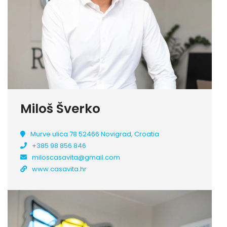
Miloš Šverko
Murve ulica 78 52466 Novigrad, Croatia
+385 98 856 846
miloscasavita@gmail.com
www.casavita.hr