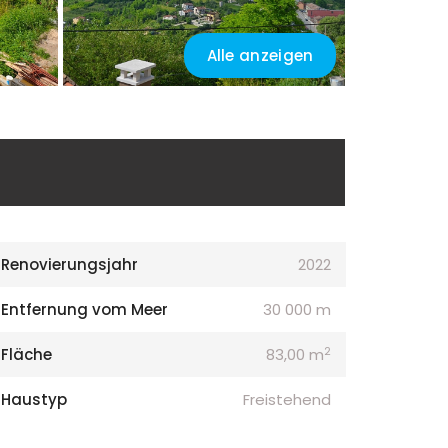
Alle anzeigen
Renovierungsjahr
2022
Entfernung vom Meer
30 000 m
2
Fläche
83,00 m
Haustyp
Freistehend