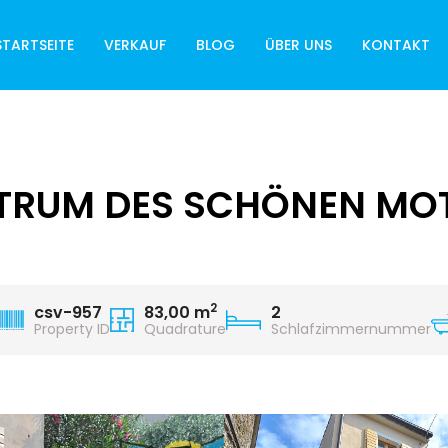
STARTSEITE
VERKAUF
BLOG
ÜBER UNS
KONTAKT
NTRUM DES SCHÖNEN MO
2
csv-957
83,00 m
2
Property ID
Quadrature
Schlafzimmernummer