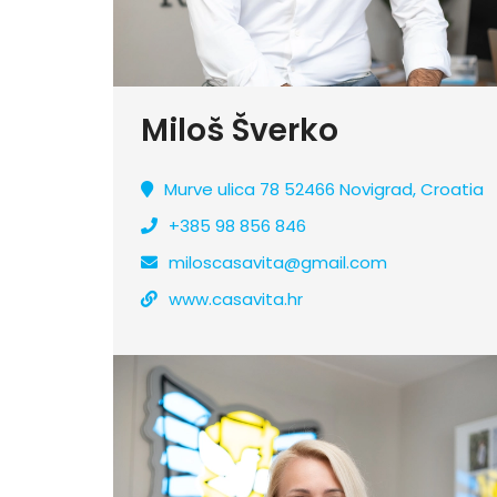
Miloš Šverko
Murve ulica 78 52466 Novigrad, Croatia
+385 98 856 846
miloscasavita@gmail.com
www.casavita.hr