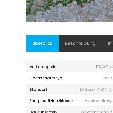
Überblick
Beschreibung
In
Verkaufspreis
115 000 €
Eigenschaftstyp
Haus
Standort
Motovun (52424)
Energieeffizienzklasse
In Vorbereitung
Hausuntertyp
Wochenendhaus