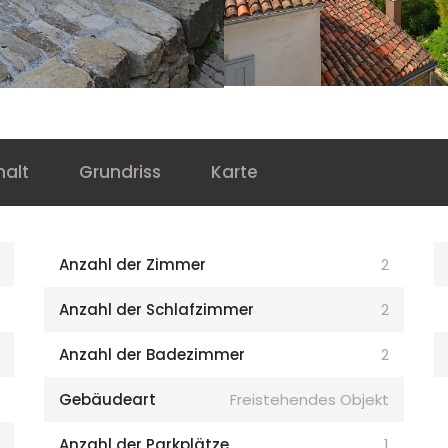
halt
Grundriss
Karte
Anzahl der Zimmer
2
Anzahl der Schlafzimmer
2
Anzahl der Badezimmer
2
Gebäudeart
Freistehendes Objekt
Anzahl der Parkplätze
1