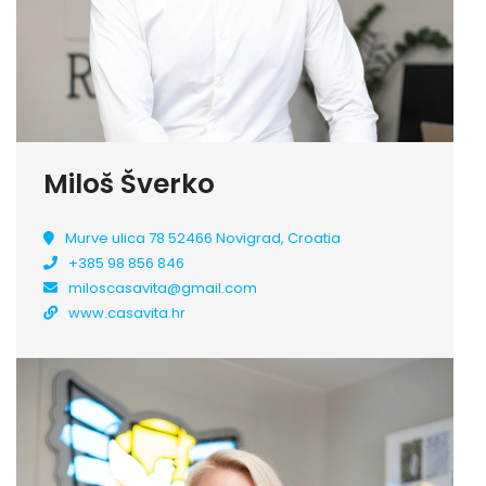
Miloš Šverko
Murve ulica 78 52466 Novigrad, Croatia
+385 98 856 846
miloscasavita@gmail.com
www.casavita.hr