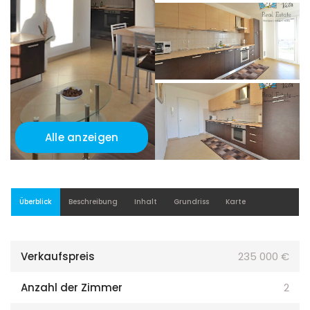
Alle anzeigen
Überblick
Beschreibung
Inhalt
Grundriss
Karte
Verkaufspreis
235 000 €
Anzahl der Zimmer
2