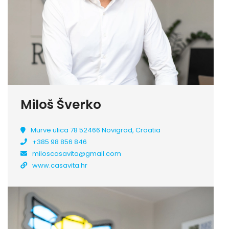
Miloš Šverko
Murve ulica 78 52466 Novigrad, Croatia
+385 98 856 846
miloscasavita@gmail.com
www.casavita.hr