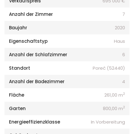
Verkaufspreis
695 000 €
Anzahl der Zimmer
7
Baujahr
2020
Eigenschaftstyp
Haus
Anzahl der Schlafzimmer
6
Standort
Poreč (52440)
Anzahl der Badezimmer
4
2
Fläche
261,00 m
2
Garten
800,00 m
Energieeffizienzklasse
In Vorbereitung