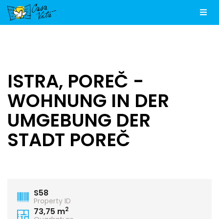
Men
ISTRA, POREČ -
WOHNUNG IN DER
UMGEBUNG DER
STADT POREČ
S58
Property ID
2
73,75 m