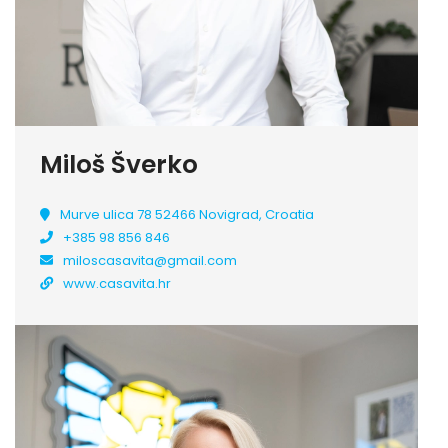
Miloš Šverko
Murve ulica 78 52466 Novigrad, Croatia
+385 98 856 846
miloscasavita@gmail.com
www.casavita.hr