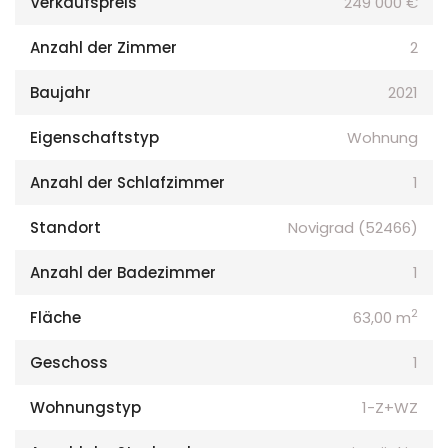
Verkaufspreis
249 000 €
Anzahl der Zimmer
2
Baujahr
2021
Eigenschaftstyp
Wohnung
Anzahl der Schlafzimmer
1
Standort
Novigrad (52466)
Anzahl der Badezimmer
1
2
Fläche
63,00 m
Geschoss
1
Wohnungstyp
1-Z+WZ