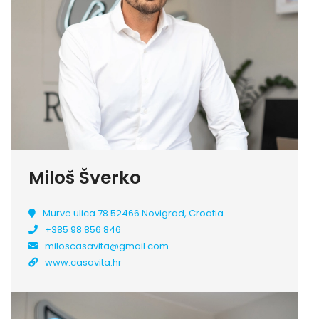
Miloš Šverko
Murve ulica 78 52466 Novigrad, Croatia
+385 98 856 846
miloscasavita@gmail.com
www.casavita.hr