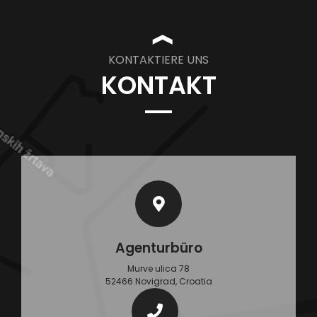
❱
KONTAKTIERE UNS
KONTAKT
Agenturbüro
Murve ulica 78
52466 Novigrad, Croatia