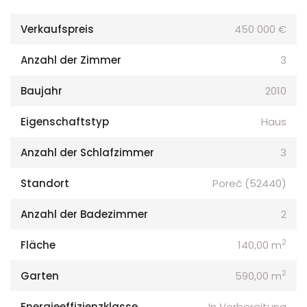
Verkaufspreis
450 000 €
Anzahl der Zimmer
3
Baujahr
2010
Eigenschaftstyp
Haus
Anzahl der Schlafzimmer
3
Standort
Poreč (52440)
Anzahl der Badezimmer
2
2
Fläche
140,00 m
2
Garten
590,00 m
Energieeffizienzklasse
In Vorbereitung