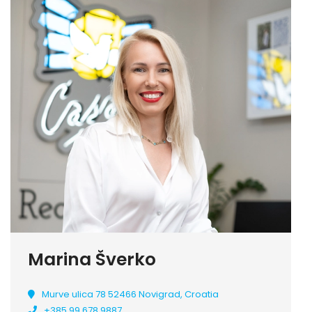
Marina Šverko
Murve ulica 78 52466 Novigrad, Croatia
+385 99 678 9887