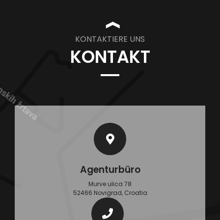
❱
KONTAKTIERE UNS
KONTAKT
Agenturbüro
Murve ulica 78
52466 Novigrad, Croatia