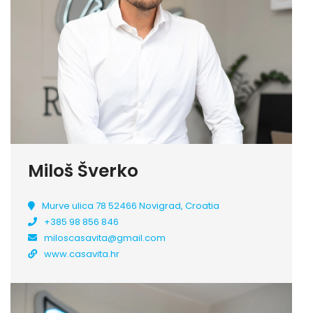
Miloš Šverko
Murve ulica 78 52466 Novigrad, Croatia
+385 98 856 846
miloscasavita@gmail.com
www.casavita.hr