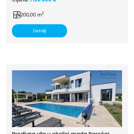
2
200,00 m
Detalji
Predivna vila u okolici grada Poreča!