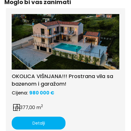
Moglo bi vas zanimati
OKOLICA VIŠNJANA!!! Prostrana vila sa
bazenom i garažom!
Cijena:
980 000 €
2
377,00 m
Detalji