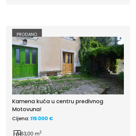
PRODANO
Kamena kuća u centru predivnog
Motovuna!
Cijena:
115 000 €
2
83,00 m