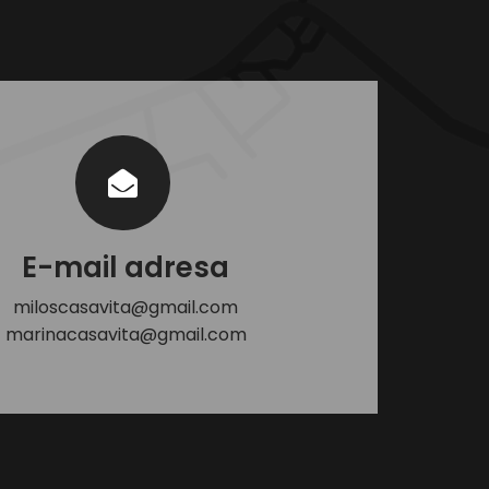
E-mail adresa
miloscasavita@gmail.com
marinacasavita@gmail.com