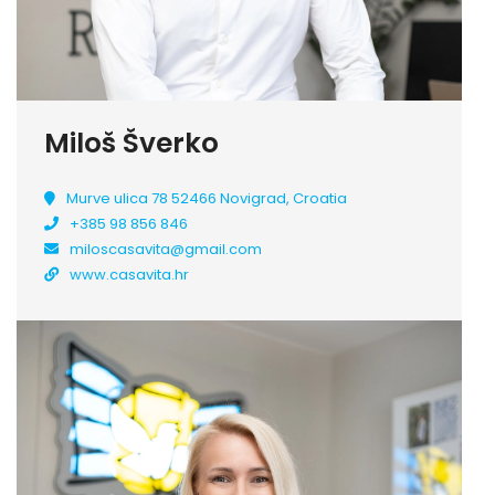
Miloš Šverko
Murve ulica 78 52466 Novigrad, Croatia
+385 98 856 846
miloscasavita@gmail.com
www.casavita.hr