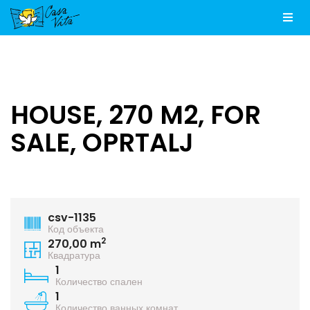
Men
HOUSE, 270 M2, FOR
SALE, OPRTALJ
csv-1135
Код объекта
2
270,00 m
Квадратура
1
Количество спален
1
Количество ванных комнат