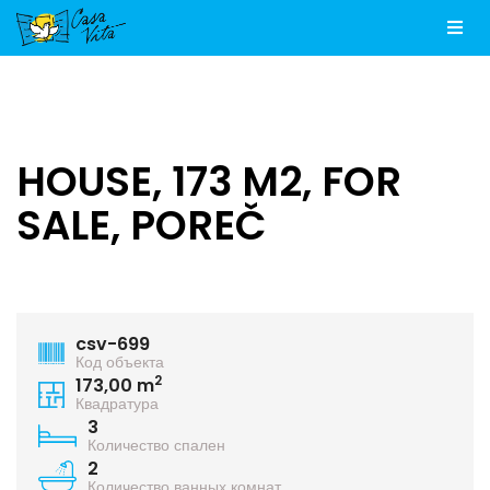
Men
HOUSE, 173 M2, FOR
SALE, POREČ
csv-699
Код объекта
2
173,00 m
Квадратура
3
Количество спален
2
Количество ванных комнат