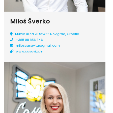
Miloš Šverko
Murve ulica 78 52466 Novigrad, Croatia
+385 98 856 846
miloscasavita@gmail.com
www.casavita.hr