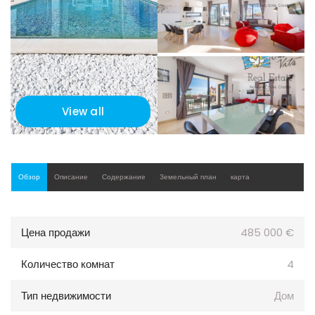
View all
Обзор
Описание
Содержание
Земельный план
карта
Цена продажи
485 000 €
Количество комнат
4
Тип недвижимости
Дом