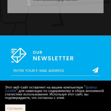
Этот веб-сайт оставляет на вашем компьютере "
файлы
cookie
" для навигации по содержимому и сбора анонимной
статистики использования. Используя этот сайт, вы
подтверждаете, что согласны с этим.
ГЛАВНАЯ
О
АРЕНДА
ПРОДАЖА
БЛОГ
КОНТАКТ
СТРАНИЦА
НАС
Согласен.