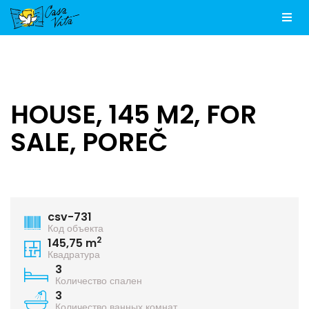
Men
HOUSE, 145 M2, FOR
SALE, POREČ
csv-731
Код объекта
2
145,75 m
Квадратура
3
Количество спален
3
Количество ванных комнат