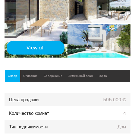
View all
Обзор
Описание
Содержание
Земельный план
карта
Цена продажи
595 000 €
Количество комнат
4
Тип недвижимости
Дом