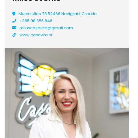
Murve ulica 78 52466 Novigrad, Croatia
+385 98 856 846
miloscasavita@gmail.com
www.casavita.hr