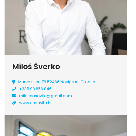
Miloš Šverko
Murve ulica 78 52466 Novigrad, Croatia
+385 98 856 846
miloscasavita@gmail.com
www.casavita.hr