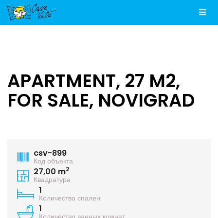
Men
APARTMENT, 27 M2,
FOR SALE, NOVIGRAD
csv-899
Код объекта
2
27,00 m
Квадратура
1
Количество спален
1
Количество ванных комнат