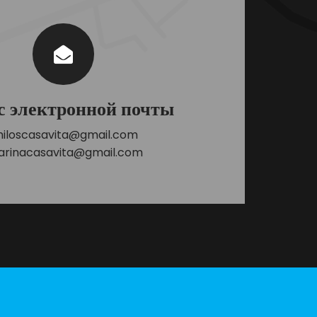
с электронной почты
iloscasavita@gmail.com
rinacasavita@gmail.com