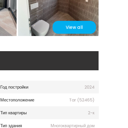
View all
Год постройки
2024
Местоположение
Tar (52465)
Тип квартиры
2-к
Тип здания
Многоквартирный дом