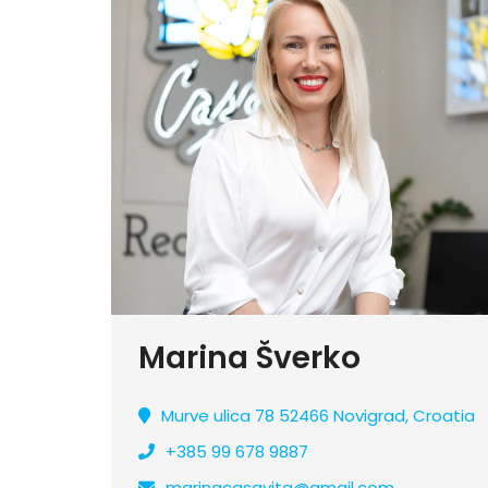
Marina Šverko
Murve ulica 78 52466 Novigrad, Croatia
+385 99 678 9887
marinacasavita@gmail.com