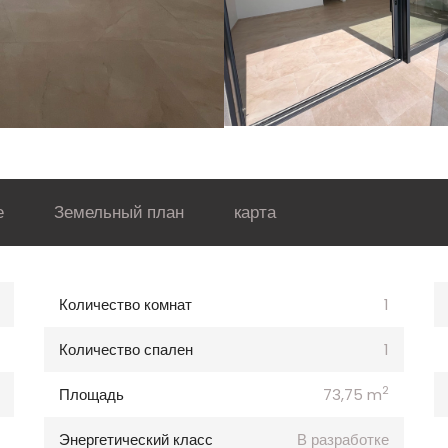
е
Земельный план
карта
Количество комнат
1
Количество спален
1
2
Площадь
73,75 m
Энергетический класс
В разработке