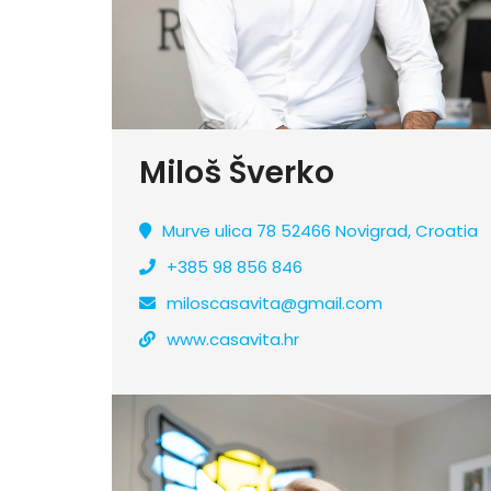
Miloš Šverko
Murve ulica 78 52466 Novigrad, Croatia
+385 98 856 846
miloscasavita@gmail.com
www.casavita.hr