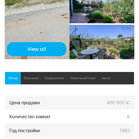
View all
Обзор
Описание
Содержание
Земельный план
карта
Цена продажи
400 000 €
Количество комнат
8
Год постройки
1982