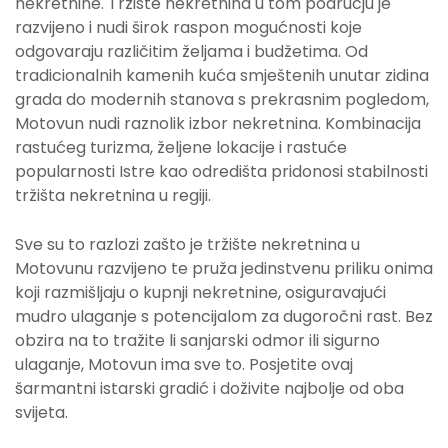
nekretnine. Tržište nekretnina u tom području je
razvijeno i nudi širok raspon mogućnosti koje
odgovaraju različitim željama i budžetima. Od
tradicionalnih kamenih kuća smještenih unutar zidina
grada do modernih stanova s prekrasnim pogledom,
Motovun nudi raznolik izbor nekretnina. Kombinacija
rastućeg turizma, željene lokacije i rastuće
popularnosti Istre kao odredišta pridonosi stabilnosti
tržišta nekretnina u regiji.
Sve su to razlozi zašto je tržište nekretnina u
Motovunu razvijeno te pruža jedinstvenu priliku onima
koji razmišljaju o kupnji nekretnine, osiguravajući
mudro ulaganje s potencijalom za dugoročni rast. Bez
obzira na to tražite li sanjarski odmor ili sigurno
ulaganje, Motovun ima sve to. Posjetite ovaj
šarmantni istarski gradić i doživite najbolje od oba
svijeta.