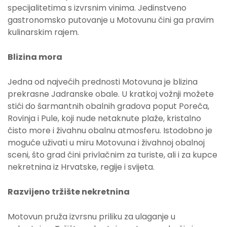
specijalitetima s izvrsnim vinima. Jedinstveno
gastronomsko putovanje u Motovunu čini ga pravim
kulinarskim rajem.
Blizina mora
Jedna od najvećih prednosti Motovuna je blizina
prekrasne Jadranske obale. U kratkoj vožnji možete
stići do šarmantnih obalnih gradova poput Poreča,
Rovinja i Pule, koji nude netaknute plaže, kristalno
čisto more i živahnu obalnu atmosferu. Istodobno je
moguće uživati u miru Motovuna i živahnoj obalnoj
sceni, što grad čini privlačnim za turiste, ali i za kupce
nekretnina iz Hrvatske, regije i svijeta.
Razvijeno tržište nekretnina
Motovun pruža izvrsnu priliku za ulaganje u