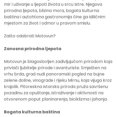
mir i uživanje u ljepoti života u srcu Istre. Njegova
prirodna ljepota, blizina mora, bogata kulturna
baština i autohtona gastronomija čine ga idiličnim
mjestom za život i odmor u pravom smislu.
Zašto odabrati Motovun?
Zanosna prirodna ljepota
Motovun je blagoslovljen zadivljujućom prirodom koja
privlači ljubitelje prirode i avanturiste. Smješten na
vrhu brda, grad nudi panoramski pogled na bujne
zelene doline, vinograde i rijeku Mirnu, koja vijuga kroz
krajolik. Pitoreskna istarska priroda pruža savršenu
pozadinu za opuštanje, istraživanje i aktivnosti na
otvorenom poput planinarenja, biciklizma i jahanja.
Bogata kulturna baština