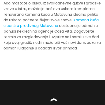
Ako maštate o bijegu iz svakodnevne gužve i gradske
vreve u Istru, možda je baš ova uskoro kompletno
renovirana kamena kuća u Motovunu idealna prilika
da uskoro počnete živjeti svoje snove.
Kamena kuća
u centru predivnog Motovuna
dostupna je odmah u
ponudi nekretnina agencije Casa Vita. Dogovorite
termin za razgledavanje i uvjerite se i sami u sve čari
koje ovaj gradić nudi i može biti vaš novi dom, oaza za
odmor i ulaganje u dodatni izvor prihoda.
❱