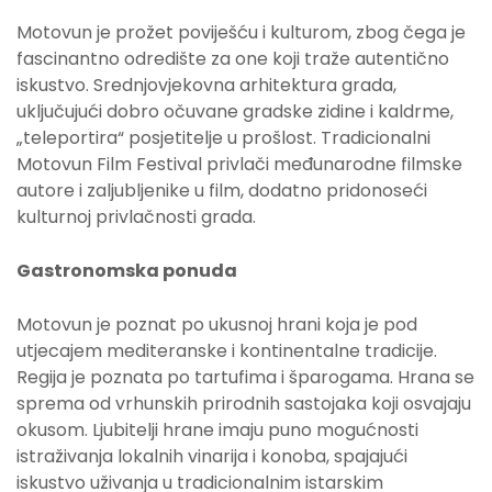
Motovun je prožet poviješću i kulturom, zbog čega je
fascinantno odredište za one koji traže autentično
iskustvo. Srednjovjekovna arhitektura grada,
uključujući dobro očuvane gradske zidine i kaldrme,
„teleportira“ posjetitelje u prošlost. Tradicionalni
Motovun Film Festival privlači međunarodne filmske
autore i zaljubljenike u film, dodatno pridonoseći
kulturnoj privlačnosti grada.
Gastronomska ponuda
Motovun je poznat po ukusnoj hrani koja je pod
utjecajem mediteranske i kontinentalne tradicije.
Regija je poznata po tartufima i šparogama. Hrana se
sprema od vrhunskih prirodnih sastojaka koji osvajaju
okusom. Ljubitelji hrane imaju puno mogućnosti
istraživanja lokalnih vinarija i konoba, spajajući
iskustvo uživanja u tradicionalnim istarskim