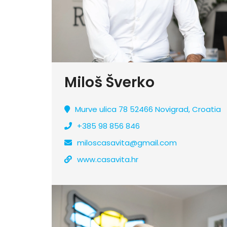
Miloš Šverko
Murve ulica 78 52466 Novigrad, Croatia
+385 98 856 846
miloscasavita@gmail.com
www.casavita.hr