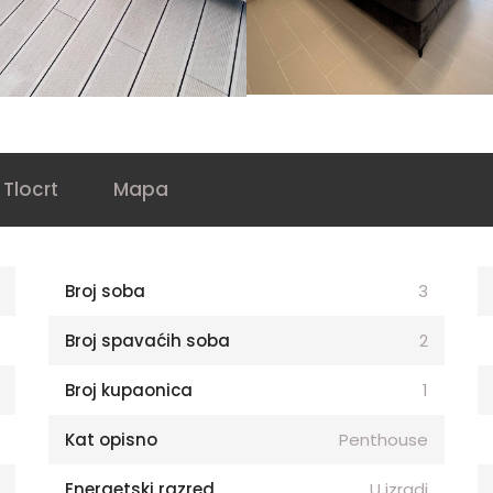
Tlocrt
Mapa
Broj soba
3
Broj spavaćih soba
2
Broj kupaonica
1
Kat opisno
Penthouse
Energetski razred
U izradi