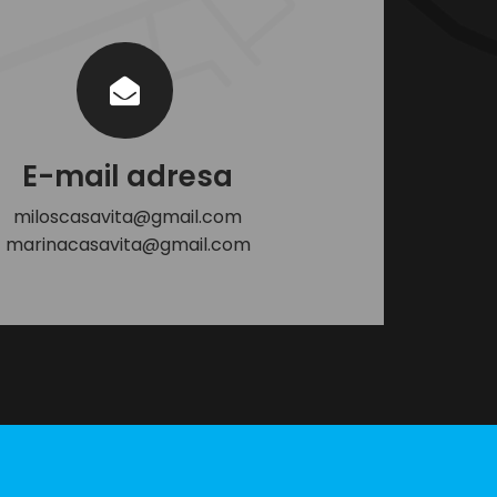
E-mail adresa
miloscasavita@gmail.com
marinacasavita@gmail.com