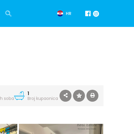
HR
1
ih soba
Broj kupaonica