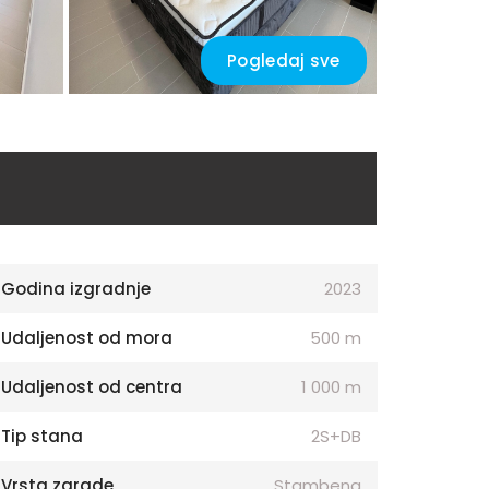
Pogledaj sve
Godina izgradnje
2023
Udaljenost od mora
500 m
Udaljenost od centra
1 000 m
Tip stana
2S+DB
Vrsta zgrade
Stambena