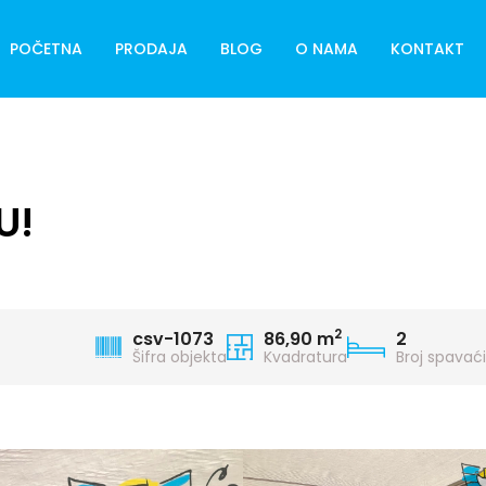
POČETNA
PRODAJA
BLOG
O NAMA
KONTAKT
U!
2
csv-1073
86,90 m
2
Šifra objekta
Kvadratura
Broj spavać