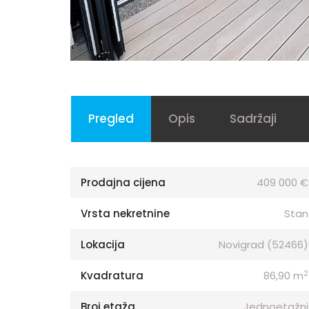
Pregled
Opis
Sadržaji
Prodajna cijena
409 000 €
Vrsta nekretnine
Stan
Lokacija
Novigrad (52466)
2
Kvadratura
86,90 m
Broj etaža
Jednoetažni