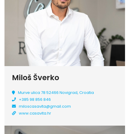
Miloš Šverko
Murve ulica 78 52466 Novigrad, Croatia
+385 98 856 846
miloscasavita@gmail.com
www.casavita.hr