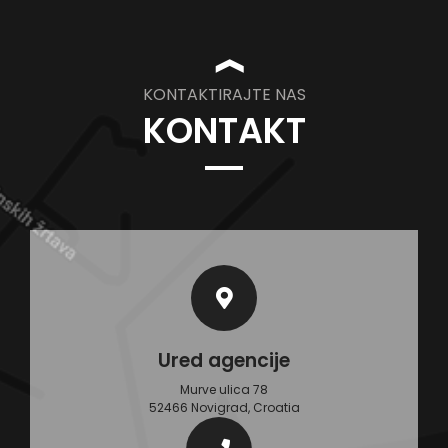
❱
KONTAKTIRAJTE NAS
KONTAKT
Ured agencije
Murve ulica 78
52466 Novigrad, Croatia