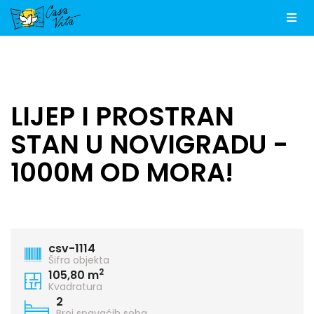
Men
LIJEP I PROSTRAN
STAN U NOVIGRADU -
1000M OD MORA!
csv-1114
Šifra objekta
2
105,80 m
Kvadratura
2
Broj spavaćih soba