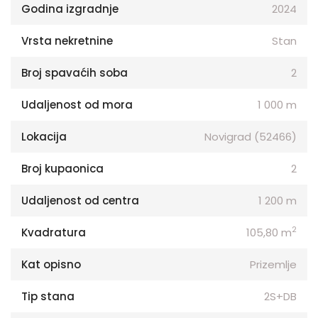
Godina izgradnje
2024
Vrsta nekretnine
Stan
Broj spavaćih soba
2
Udaljenost od mora
1 000 m
Lokacija
Novigrad (52466)
Broj kupaonica
2
Udaljenost od centra
1 200 m
2
Kvadratura
105,80 m
Kat opisno
Prizemlje
Tip stana
2S+DB