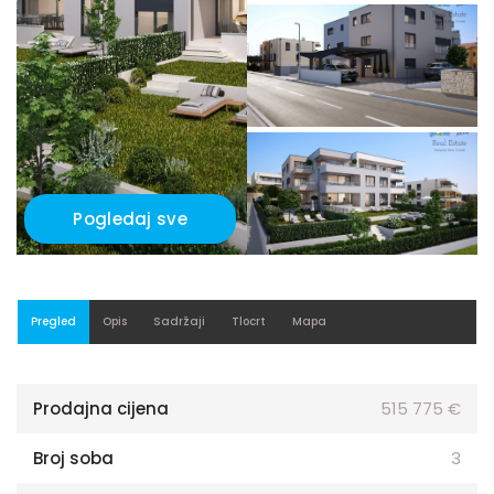
Pogledaj sve
Pregled
Opis
Sadržaji
Tlocrt
Mapa
Prodajna cijena
515 775 €
Broj soba
3