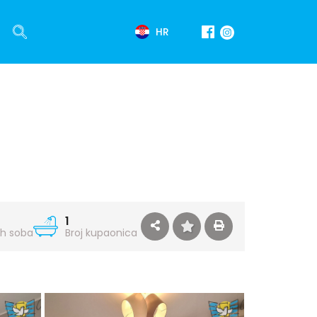
HR
1
ih soba
Broj kupaonica