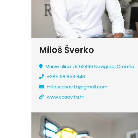
Miloš Šverko
Murve ulica 78 52466 Novigrad, Croatia
+385 98 856 846
miloscasavita@gmail.com
www.casavita.hr