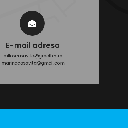
E-mail adresa
miloscasavita@gmail.com
marinacasavita@gmail.com