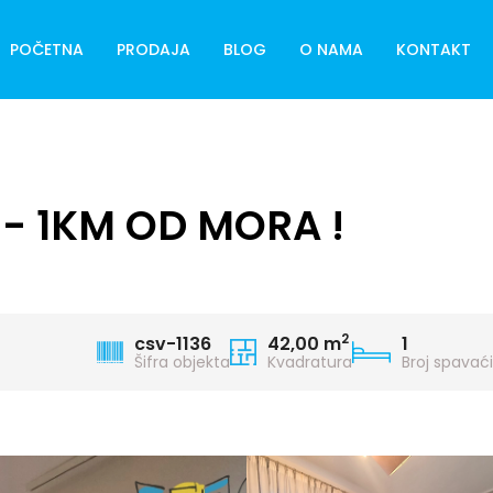
POČETNA
PRODAJA
BLOG
O NAMA
KONTAKT
- 1KM OD MORA !
2
csv-1136
42,00 m
1
Šifra objekta
Kvadratura
Broj spavać