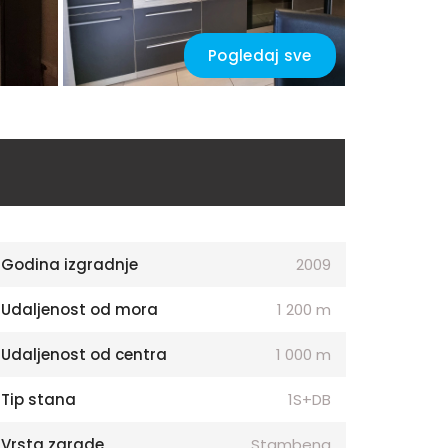
Pogledaj sve
Godina izgradnje
2009
Udaljenost od mora
1 200 m
Udaljenost od centra
1 000 m
Tip stana
1S+DB
Vrsta zgrade
Stambena