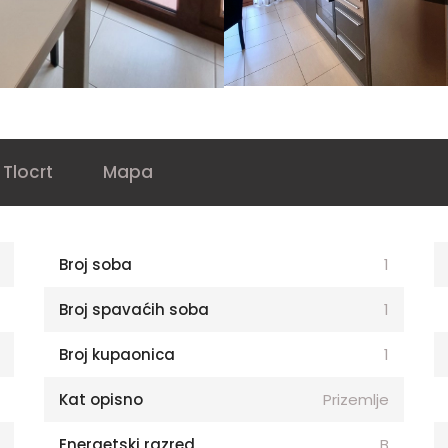
Tlocrt
Mapa
Broj soba
1
Broj spavaćih soba
1
Broj kupaonica
1
Kat opisno
Prizemlje
Energetski razred
B