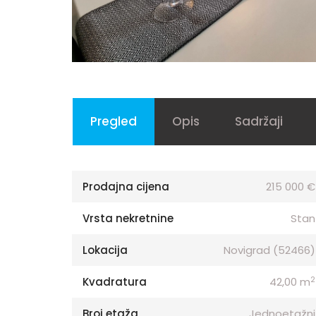
Pregled
Opis
Sadržaji
Prodajna cijena
215 000 €
Vrsta nekretnine
Stan
Lokacija
Novigrad (52466)
2
Kvadratura
42,00 m
Broj etaža
Jednoetažni