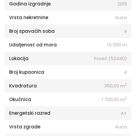
Godina izgradnje
2019
Vrsta nekretnine
Kuća
Broj spavaćih soba
4
Udaljenost od mora
15 000 m
Lokacija
Poreč (52440)
Broj kupaonica
4
2
Kvadratura
350,00 m
2
Okućnica
1 700,00 m
Energetski razred
A+
Vrsta zgrade
Kuća