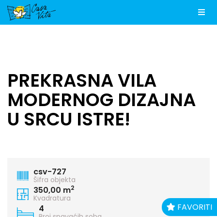
Men
PREKRASNA VILA
MODERNOG DIZAJNA
U SRCU ISTRE!
csv-727
Šifra objekta
2
350,00 m
Kvadratura
FAVORITI
4
Broj spavaćih soba