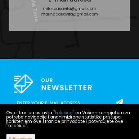
miloscasavita@gmail.com
marinacasavita@gmail.com
Ova stranica ostavlja "
kolačiće
" na Vašem kompjutoru za
potrebe navigacije i anonimizirane statistike pristupa.
Korištenjem ove stranice prihvaćate i potvrđujete ove
"kolačiće".
POČETNA
NAJAM
PRODAJA
BLOG
O NAMA
KONTAKT