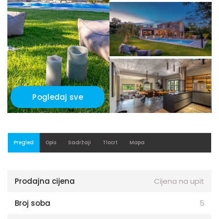
Pogledaj sve
Pregled
Opis
Sadržaji
Tlocrt
Mapa
Prodajna cijena
Cijena na upit
Broj soba
5