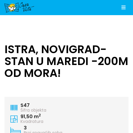
Men
ISTRA, NOVIGRAD-
STAN U MAREDI -200M
OD MORA!
S47
Šifra objekta
2
91,50 m
Kvadratura
3
Broj spavaćih soba