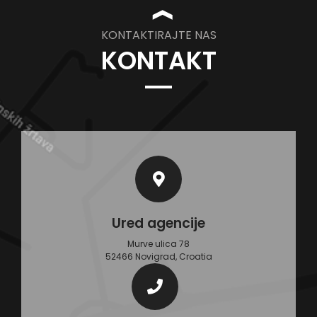
❱
KONTAKTIRAJTE NAS
KONTAKT
Ured agencije
Murve ulica 78
52466 Novigrad, Croatia