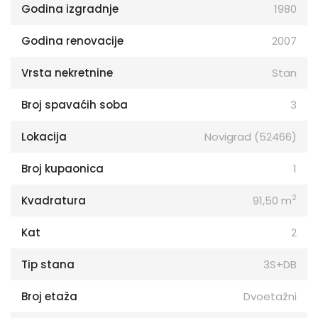
Godina izgradnje
1980
Godina renovacije
2007
Vrsta nekretnine
Stan
Broj spavaćih soba
3
Lokacija
Novigrad (52466)
Broj kupaonica
1
2
Kvadratura
91,50 m
Kat
2
Tip stana
3S+DB
Broj etaža
Dvoetažni