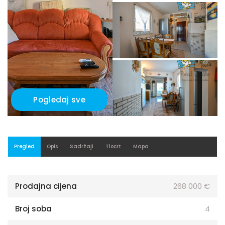
Pogledaj sve
Pregled
Opis
Sadržaji
Tlocrt
Mapa
Prodajna cijena
268 000 €
Broj soba
4