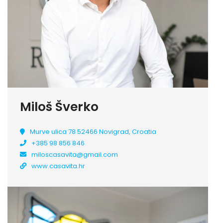
Miloš Šverko
Murve ulica 78 52466 Novigrad, Croatia
+385 98 856 846
miloscasavita@gmail.com
www.casavita.hr