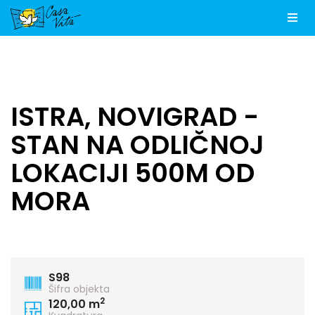
Men
ISTRA, NOVIGRAD -
STAN NA ODLIČNOJ
LOKACIJI 500M OD
MORA
S98
Šifra objekta
2
120,00 m