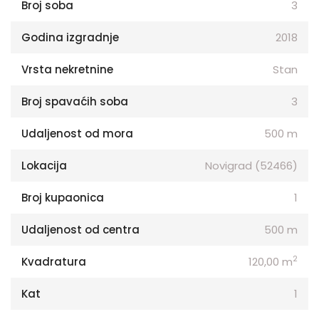
Broj soba
3
Godina izgradnje
2018
Vrsta nekretnine
Stan
Broj spavaćih soba
3
Udaljenost od mora
500 m
Lokacija
Novigrad (52466)
Broj kupaonica
1
Udaljenost od centra
500 m
2
Kvadratura
120,00 m
Kat
1