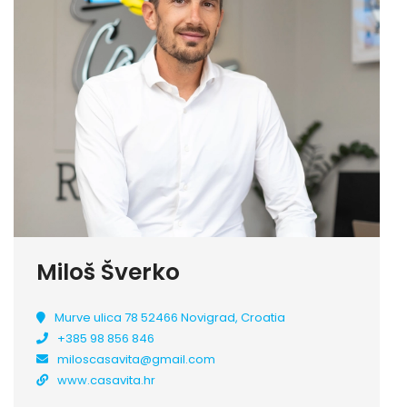
Miloš Šverko
Murve ulica 78 52466 Novigrad, Croatia
+385 98 856 846
miloscasavita@gmail.com
www.casavita.hr