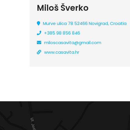
Miloš Šverko
Murve ulica 78 52466 Novigrad, Croatia
+385 98 856 846
miloscasavita@gmail.com
www.casavita.hr