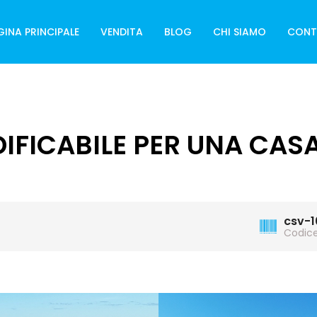
GINA PRINCIPALE
VENDITA
BLOG
CHI SIAMO
CONT
DIFICABILE PER UNA CASA
csv-1
Codic