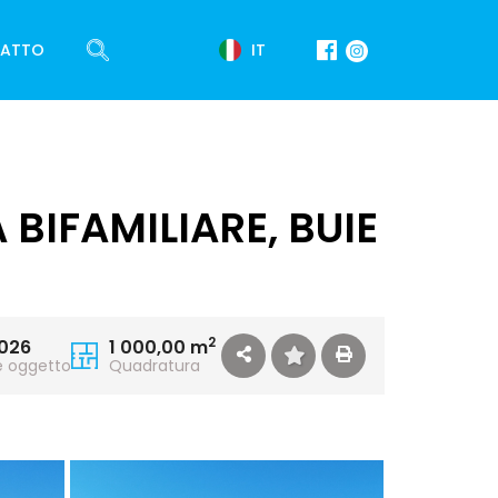
IT
ATTO
 BIFAMILIARE, BUIE
2
026
1 000,00 m
e oggetto
Quadratura