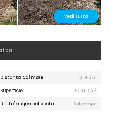
Vedi tutto
afica
Distanza dal mare
13 000 m
2
Superficie
1 000,00 m
Utilita' acqua sul posto
Sul campo