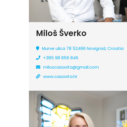
Miloš Šverko
Murve ulica 78 52466 Novigrad, Croatia
+385 98 856 846
miloscasavita@gmail.com
www.casavita.hr