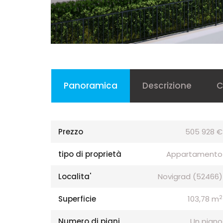
Panoramica
Descrizione
C
Prezzo
505 928 €
tipo di proprietà
Appartamento
Localita'
Novigrad (52466)
2
Superficie
103,78 m
Numero di piani
Un piano