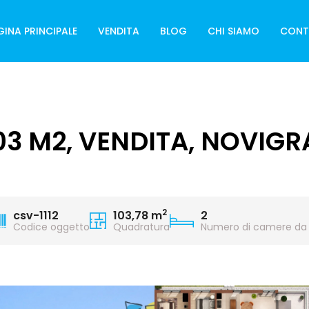
GINA PRINCIPALE
VENDITA
BLOG
CHI SIAMO
CONT
3 M2, VENDITA, NOVIGR
2
csv-1112
103,78 m
2
Codice oggetto
Quadratura
Numero di camere da 