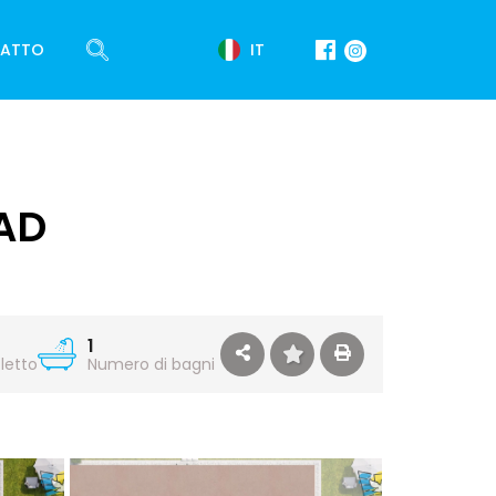
IT
ATTO
AD
1
letto
Numero di bagni