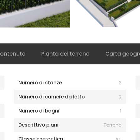
ontenuto
Pianta del terreno
Carta geogr
Numero di stanze
3
Numero di camere da letto
2
Numero di bagni
1
Descrittivo piani
Terreno
Classe energetica
A+