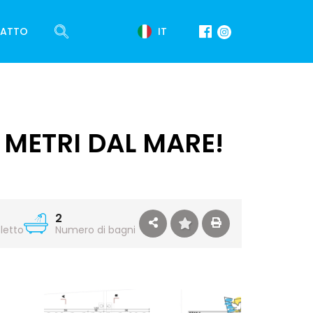
IT
ATTO
 METRI DAL MARE!
2
letto
Numero di bagni