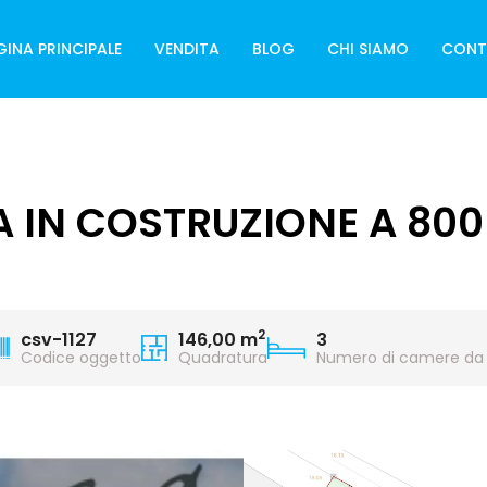
GINA PRINCIPALE
VENDITA
BLOG
CHI SIAMO
CONT
 IN COSTRUZIONE A 800
2
csv-1127
146,00 m
3
Codice oggetto
Quadratura
Numero di camere da 