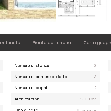
ontenuto
Pianta del terreno
Carta geogr
Numero di stanze
3
Numero di camere da letto
3
Numero di bagni
2
2
Area esterna
50,00 m
Tipo di casa
Bifamiliare