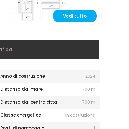
Vedi tutto
afica
Anno di costruzione
2024
Distanza dal mare
700 m
Distanza dal centro citta'
700 m
Classe energetica
In costruzione
Posti di parcheggio
1