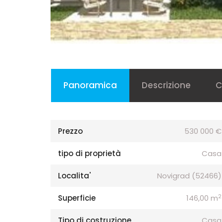
Panoramica
Descrizione
C
Prezzo
530 000 €
tipo di proprietà
Casa
Localita'
Novigrad (52466)
2
Superficie
146,00 m
Tipo di costruzione
Casa