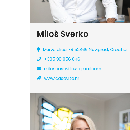
Miloš Šverko
Murve ulica 78 52466 Novigrad, Croatia
+385 98 856 846
miloscasavita@gmail.com
www.casavita.hr