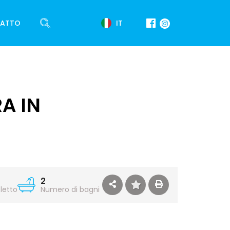
IT
ATTO
A IN
2
letto
Numero di bagni