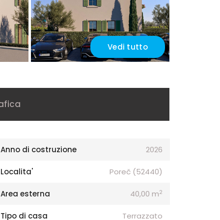
Vedi tutto
afica
Anno di costruzione
2026
Localita'
Poreč (52440)
2
Area esterna
40,00 m
Tipo di casa
Terrazzato