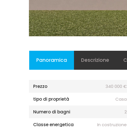
Panoramica
Descrizione
C
Prezzo
340 000 €
tipo di proprietà
Casa
Numero di bagni
2
Classe energetica
In costruzione