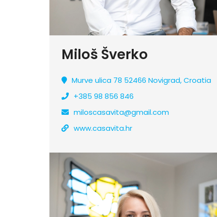
Miloš Šverko
Murve ulica 78 52466 Novigrad, Croatia
+385 98 856 846
miloscasavita@gmail.com
www.casavita.hr