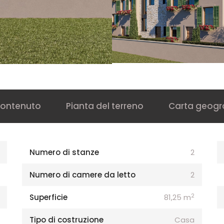
ontenuto
Pianta del terreno
Carta geogr
Numero di stanze
2
Numero di camere da letto
2
2
Superficie
81,25 m
Tipo di costruzione
Casa