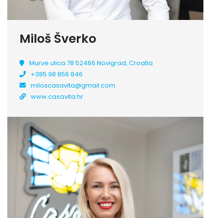
Miloš Šverko
Murve ulica 78 52466 Novigrad, Croatia
+385 98 856 846
miloscasavita@gmail.com
www.casavita.hr