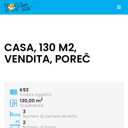
Men
CASA, 130 M2,
VENDITA, POREČ
K93
Codice oggetto
2
130,00 m
Quadratura
3
Numero di camere da letto
2
Numero di bagni