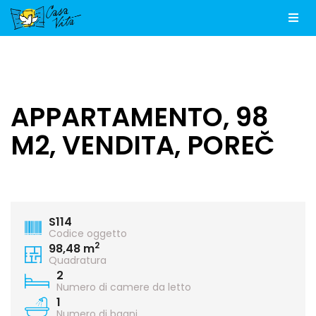
Men
APPARTAMENTO, 98
M2, VENDITA, POREČ
S114
Codice oggetto
2
98,48 m
Quadratura
2
Numero di camere da letto
1
Numero di bagni