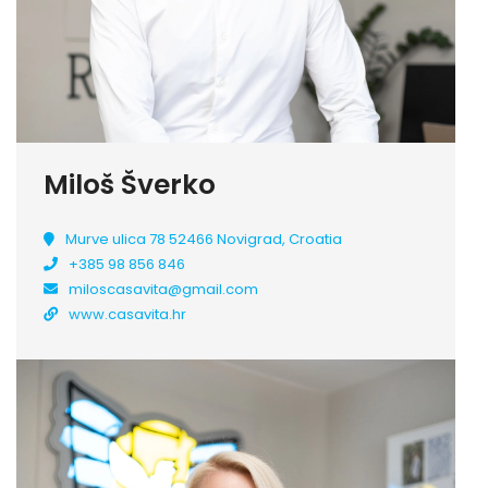
Miloš Šverko
Murve ulica 78 52466 Novigrad, Croatia
+385 98 856 846
miloscasavita@gmail.com
www.casavita.hr