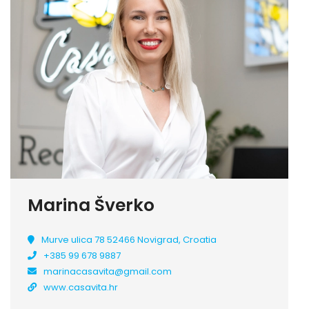
Marina Šverko
Murve ulica 78 52466 Novigrad, Croatia
+385 99 678 9887
marinacasavita@gmail.com
www.casavita.hr