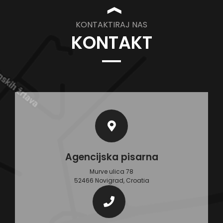
❱
KONTAKTIRAJ NAS
KONTAKT
Agencijska pisarna
Murve ulica 78
52466 Novigrad, Croatia