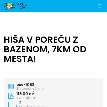
Men
HIŠA V POREČU Z
BAZENOM, 7KM OD
MESTA!
csv-1053
ID nepremičnine
2
116,00 m
Kvadratura
2
Številka spalnice