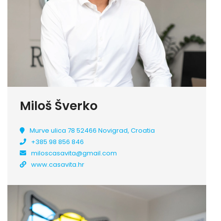
Miloš Šverko
Murve ulica 78 52466 Novigrad, Croatia
+385 98 856 846
miloscasavita@gmail.com
www.casavita.hr