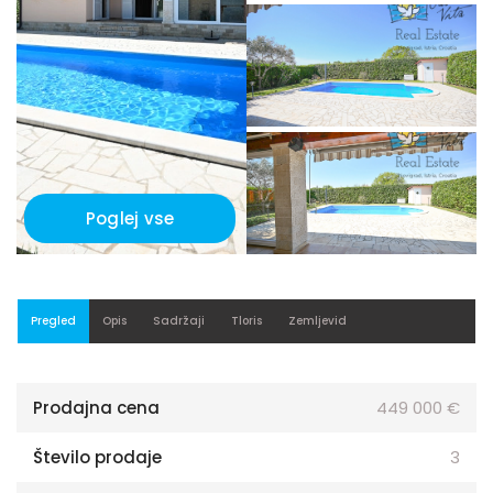
Poglej vse
Pregled
Opis
Sadržaji
Tloris
Zemljevid
Prodajna cena
449 000 €
Število prodaje
3