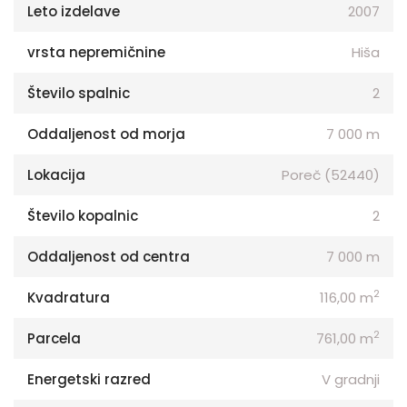
Leto izdelave
2007
vrsta nepremičnine
Hiša
Število spalnic
2
Oddaljenost od morja
7 000 m
Lokacija
Poreč (52440)
Število kopalnic
2
Oddaljenost od centra
7 000 m
2
Kvadratura
116,00 m
2
Parcela
761,00 m
Energetski razred
V gradnji