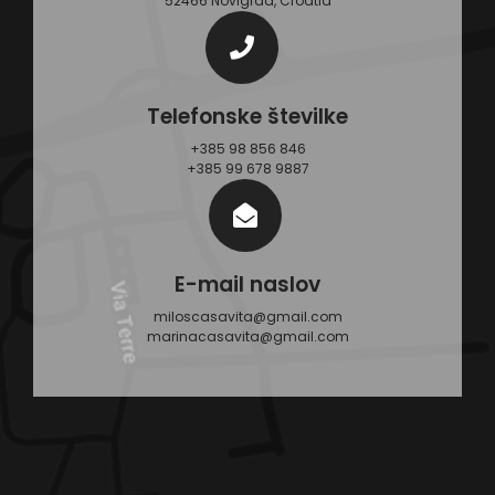
52466 Novigrad, Croatia
Telefonske številke
+385 98 856 846
+385 99 678 9887
E-mail naslov
miloscasavita@gmail.com
marinacasavita@gmail.com