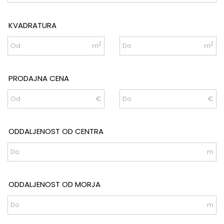
KVADRATURA
2
2
Od
m
Do
m
PRODAJNA CENA
Od
€
Do
€
ODDALJENOST OD CENTRA
Do
m
ODDALJENOST OD MORJA
Do
m