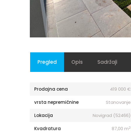
Pregled
Opis
Sadržaji
Prodajna cena
419 000 €
vrsta nepremičnine
Stanovanje
Lokacija
Novigrad (52466)
2
Kvadratura
87,00 m