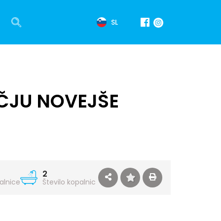
SL
IČJU NOVEJŠE
2
palnice
Število kopalnic