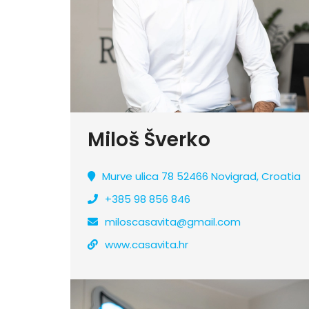
Miloš Šverko
Murve ulica 78 52466 Novigrad, Croatia
+385 98 856 846
miloscasavita@gmail.com
www.casavita.hr