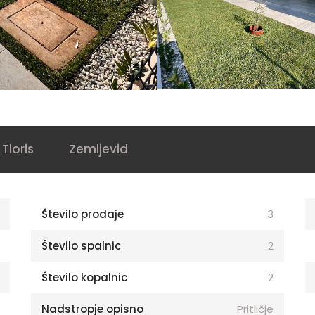
Tloris
Zemljevid
Število prodaje
3
Število spalnic
2
Število kopalnic
2
Nadstropje opisno
Pritličje