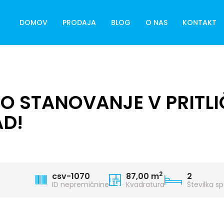
DOMOV
PRODAJA
BLOG
O NAS
KONTAKT
O STANOVANJE V PRITL
AD!
2
csv-1070
87,00 m
2
ID nepremičnine
Kvadratura
Številka s