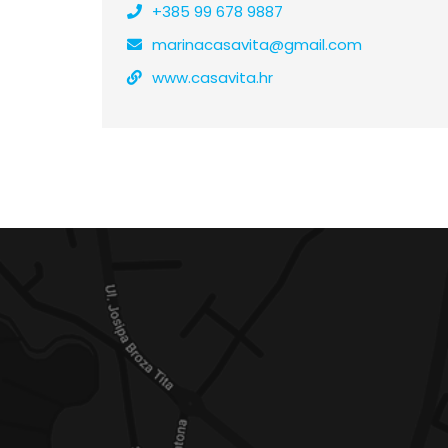
+385 99 678 9887
marinacasavita@gmail.com
www.casavita.hr