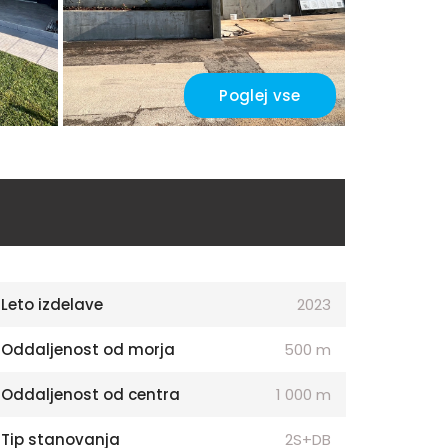
Poglej vse
Leto izdelave
2023
Oddaljenost od morja
500 m
Oddaljenost od centra
1 000 m
Tip stanovanja
2S+DB