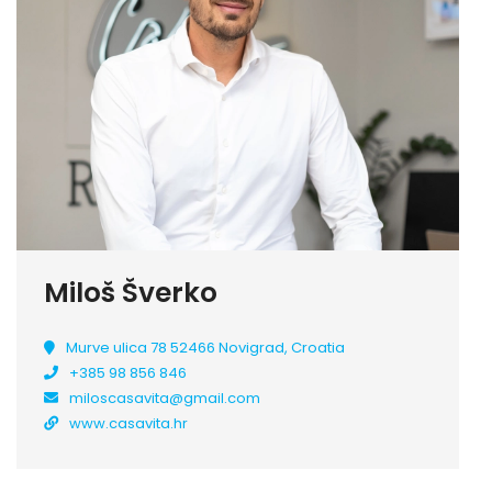
Miloš Šverko
Murve ulica 78 52466 Novigrad, Croatia
+385 98 856 846
miloscasavita@gmail.com
www.casavita.hr