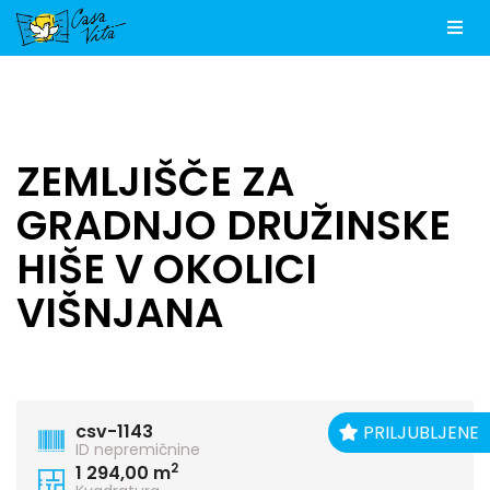
Men
ZEMLJIŠČE ZA
GRADNJO DRUŽINSKE
HIŠE V OKOLICI
VIŠNJANA
csv-1143
PRILJUBLJENE
ID nepremičnine
2
1 294,00 m