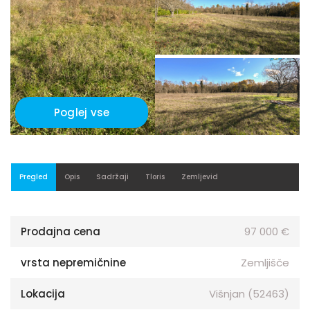
Poglej vse
Pregled
Opis
Sadržaji
Tloris
Zemljevid
Prodajna cena
97 000 €
vrsta nepremičnine
Zemljišče
Lokacija
Višnjan (52463)