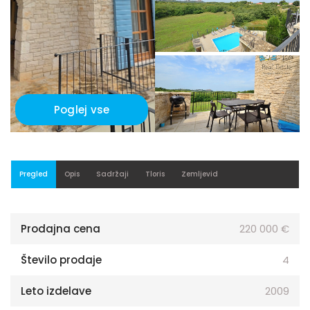
Poglej vse
Pregled
Opis
Sadržaji
Tloris
Zemljevid
Prodajna cena
220 000 €
Število prodaje
4
Leto izdelave
2009