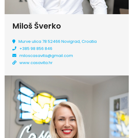
Miloš Šverko
Murve ulica 78 52466 Novigrad, Croatia
+385 98 856 846
miloscasavita@gmail.com
www.casavita.hr