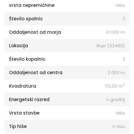
vrsta nepremičnine
Hiša
Število spalnic
3
Oddaljenost od morja
10 000 m
Lokacija
Buje (52460)
Število kopalnic
2
Oddaljenost od centra
2 000 m
2
Kvadratura
115,00 m
Energetski razred
V gradnji
Vrsta stavbe
Hiša
Tip hiše
V nizu