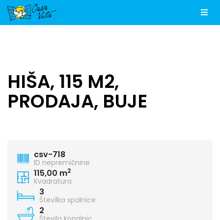
Men
HIŠA, 115 M2,
PRODAJA, BUJE
csv-718
ID nepremičnine
2
115,00 m
Kvadratura
3
Številka spalnice
2
Število kopalnic