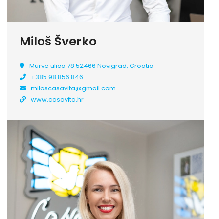
Miloš Šverko
Murve ulica 78 52466 Novigrad, Croatia
+385 98 856 846
miloscasavita@gmail.com
www.casavita.hr