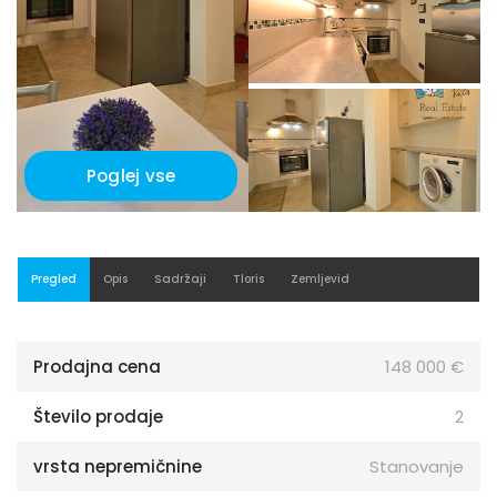
Poglej vse
Pregled
Opis
Sadržaji
Tloris
Zemljevid
Prodajna cena
148 000 €
Število prodaje
2
vrsta nepremičnine
Stanovanje