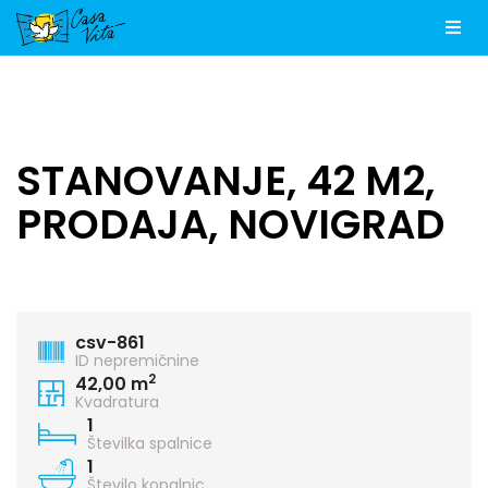
Men
STANOVANJE, 42 M2,
PRODAJA, NOVIGRAD
csv-861
ID nepremičnine
2
42,00 m
Kvadratura
1
Številka spalnice
1
Število kopalnic