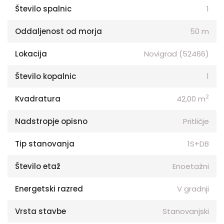
Število spalnic
1
Oddaljenost od morja
50 m
Lokacija
Novigrad (52466)
Število kopalnic
1
2
Kvadratura
42,00 m
Nadstropje opisno
Pritličje
Tip stanovanja
1S+DB
Število etaž
Enoetažni
Energetski razred
V gradnji
Vrsta stavbe
Stanovanjski