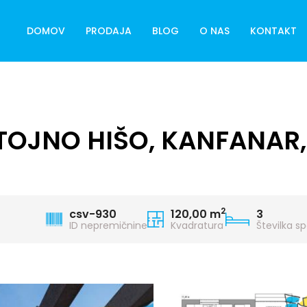
DOMOV
PRODAJA
BLOG
O NAS
KONTAKT
JNO HIŠO, KANFANAR, 
2
csv-930
120,00 m
3
ID nepremičnine
Kvadratura
Številka s