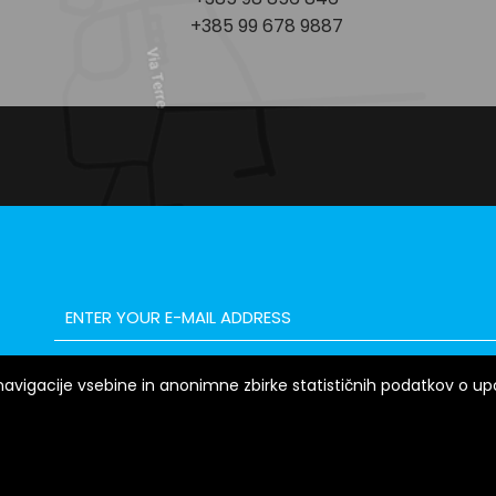
+385 99 678 9887
vigacije vsebine in anonimne zbirke statističnih podatkov o upora
ONTAKT
SPLOŠNI POGOJI
COPYRIGHT © 2026 C