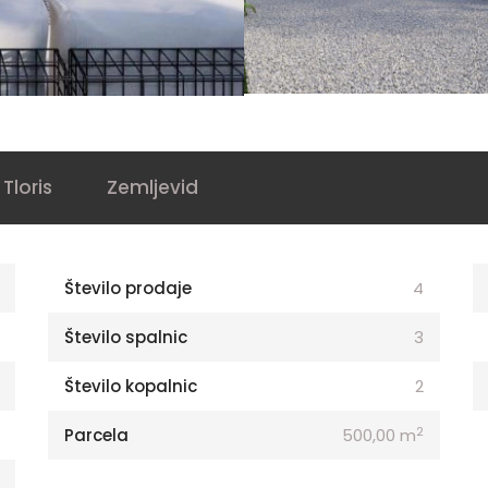
Tloris
Zemljevid
Število prodaje
4
Število spalnic
3
Število kopalnic
2
2
Parcela
500,00 m