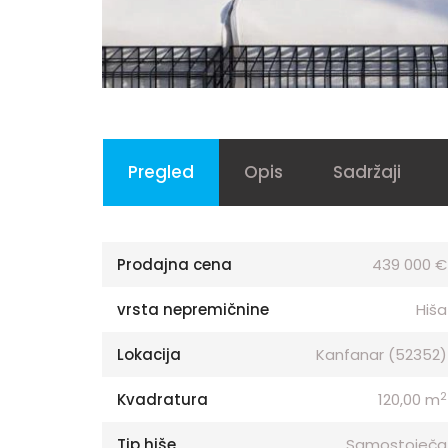
Pregled
Opis
Sadržaji
Prodajna cena
439 000 €
vrsta nepremičnine
Hiša
Lokacija
Kanfanar (52352)
2
Kvadratura
120,00 m
Tip hiše
Samostoječa