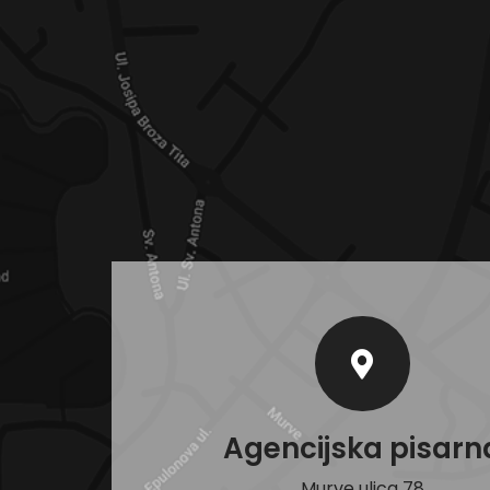
Agencijska pisarn
Murve ulica 78