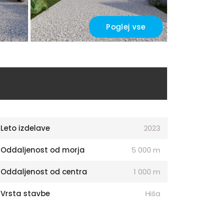
Poglej vse
Leto izdelave
2023
Oddaljenost od morja
5 000 m
Oddaljenost od centra
1 000 m
Vrsta stavbe
Hiša