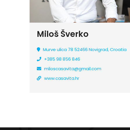
Miloš Šverko
Murve ulica 78 52466 Novigrad, Croatia
+385 98 856 846
miloscasavita@gmail.com
www.casavita.hr