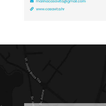
marinacasavita@gmail.com
www.casavita.hr