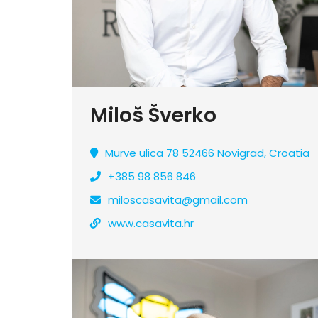
Miloš Šverko
Murve ulica 78 52466 Novigrad, Croatia
+385 98 856 846
miloscasavita@gmail.com
www.casavita.hr