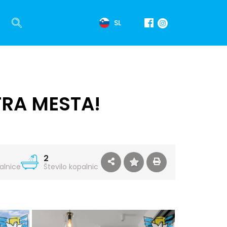
SL
TRA MESTA!
2
palnice
Število kopalnic