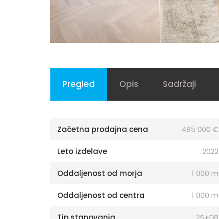
Pregled
Opis
Sadržaji
Začetna prodajna cena
485 000 €
Leto izdelave
2022
Oddaljenost od morja
1 000 m
Oddaljenost od centra
1 000 m
Tip stanovanja
2S+DB