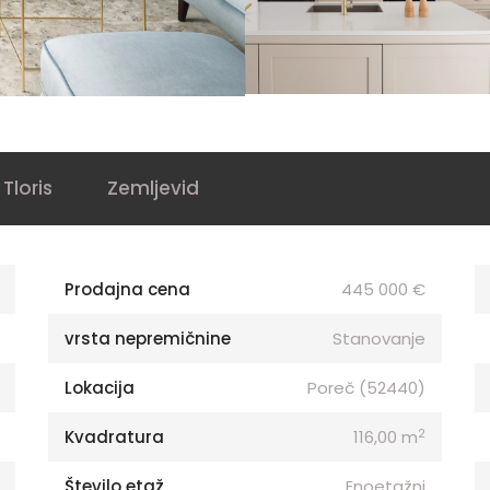
Tloris
Zemljevid
Prodajna cena
445 000 €
vrsta nepremičnine
Stanovanje
Lokacija
Poreč (52440)
2
Kvadratura
116,00 m
Število etaž
Enoetažni