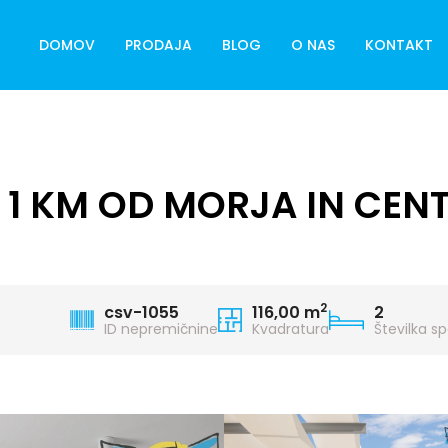
DOMOV
PRODAJA
BLOG
O NAS
KONTAKT
1 KM OD MORJA IN CEN
2
csv-1055
116,00 m
2
ID nepremičnine
Kvadratura
Številka s