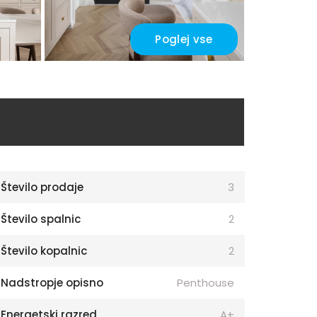
Poglej vse
Število prodaje
3
Število spalnic
2
Število kopalnic
2
Nadstropje opisno
Penthouse
Energetski razred
A+