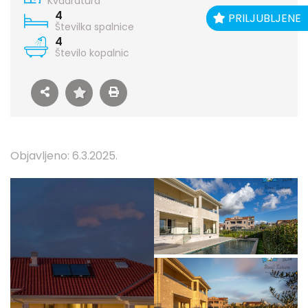
Kvadratura
4
PRILJUBLJENE
Številka spalnice
4
Število kopalnic
Objavljeno: 6.3.2025.