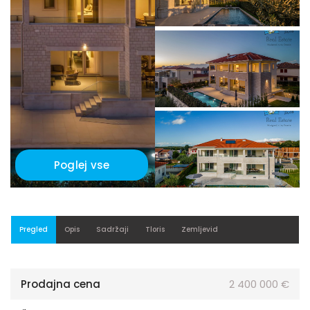
Poglej vse
Pregled
Opis
Sadržaji
Tloris
Zemljevid
Prodajna cena
2 400 000 €