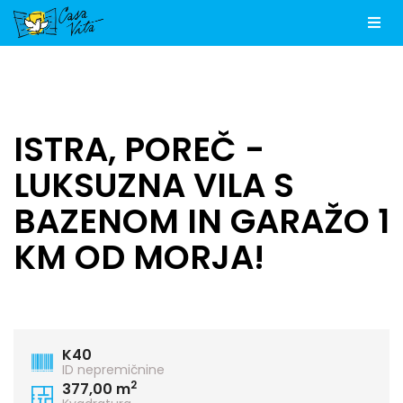
Men
ISTRA, POREČ -
LUKSUZNA VILA S
BAZENOM IN GARAŽO 1
KM OD MORJA!
K40
ID nepremičnine
2
377,00 m