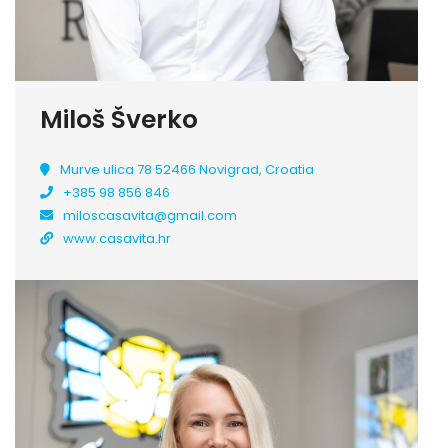
Miloš Šverko
Murve ulica 78 52466 Novigrad, Croatia
+385 98 856 846
miloscasavita@gmail.com
www.casavita.hr