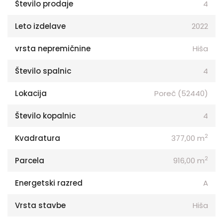
Število prodaje
4
Leto izdelave
2022
vrsta nepremičnine
Hiša
Število spalnic
4
Lokacija
Poreč (52440)
Število kopalnic
4
2
Kvadratura
377,00 m
2
Parcela
916,00 m
Energetski razred
A
Vrsta stavbe
Hiša