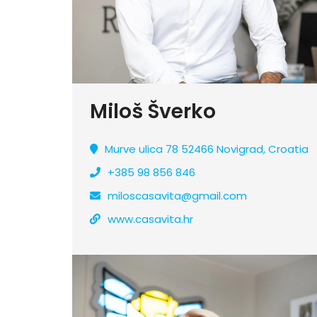
Miloš Šverko
Murve ulica 78 52466 Novigrad, Croatia
+385 98 856 846
miloscasavita@gmail.com
www.casavita.hr