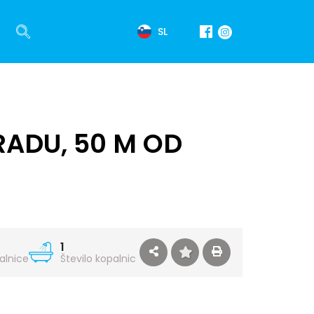
SL
RADU, 50 M OD
1
palnice
Število kopalnic