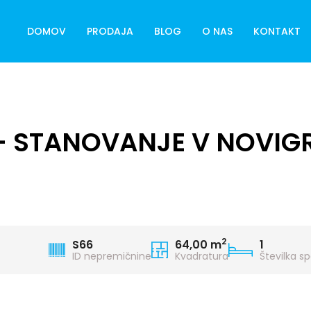
DOMOV
PRODAJA
BLOG
O NAS
KONTAKT
- STANOVANJE V NOVIG
2
S66
64,00 m
1
ID nepremičnine
Kvadratura
Številka s