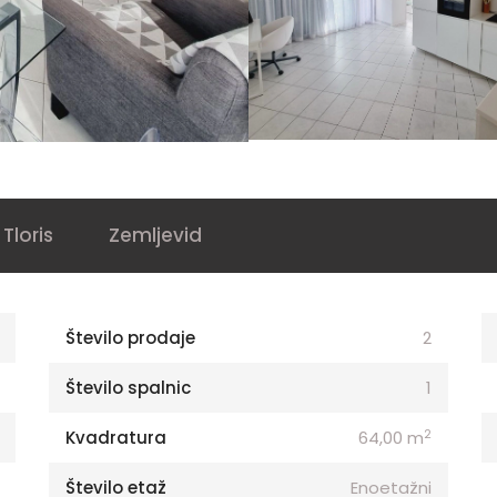
Tloris
Zemljevid
Število prodaje
2
Število spalnic
1
2
Kvadratura
64,00 m
Število etaž
Enoetažni