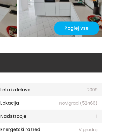
Poglej vse
Leto izdelave
2009
Lokacija
Novigrad (52466)
Nadstropje
1
Energetski razred
V gradnji