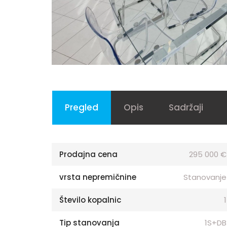
Pregled
Opis
Sadržaji
Prodajna cena
295 000 €
vrsta nepremičnine
Stanovanje
Število kopalnic
1
Tip stanovanja
1S+DB