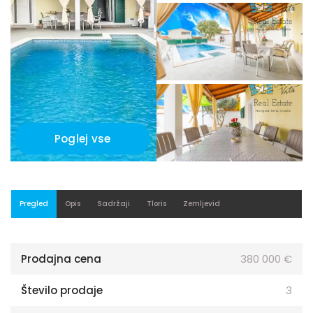
Poglej vse
Pregled
Opis
Sadržaji
Tloris
Zemljevid
Prodajna cena
380 000 €
Število prodaje
3