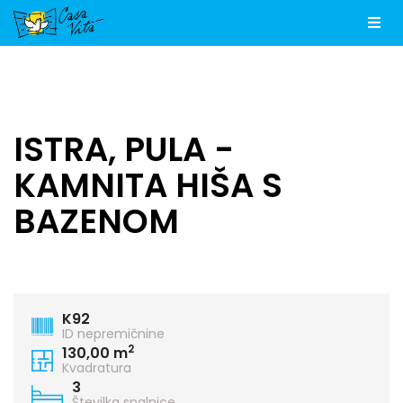
Men
ISTRA, PULA -
KAMNITA HIŠA S
BAZENOM
K92
ID nepremičnine
2
130,00 m
Kvadratura
3
Številka spalnice