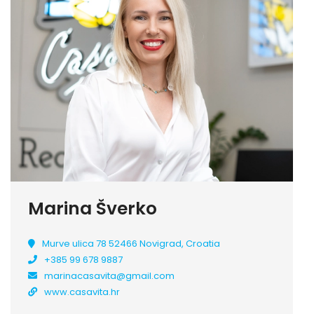
Marina Šverko
Murve ulica 78 52466 Novigrad, Croatia
+385 99 678 9887
marinacasavita@gmail.com
www.casavita.hr