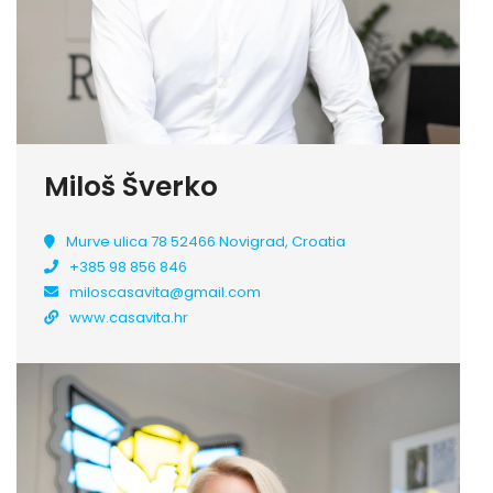
Miloš Šverko
Murve ulica 78 52466 Novigrad, Croatia
+385 98 856 846
miloscasavita@gmail.com
www.casavita.hr