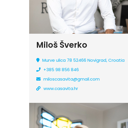
Miloš Šverko
Murve ulica 78 52466 Novigrad, Croatia
+385 98 856 846
miloscasavita@gmail.com
www.casavita.hr