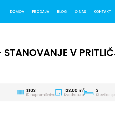
DOMOV
PRODAJA
BLOG
O NAS
KONTAKT
 - STANOVANJE V PRITL
2
S103
123,00 m
3
ID nepremičnine
Kvadratura
Številka s