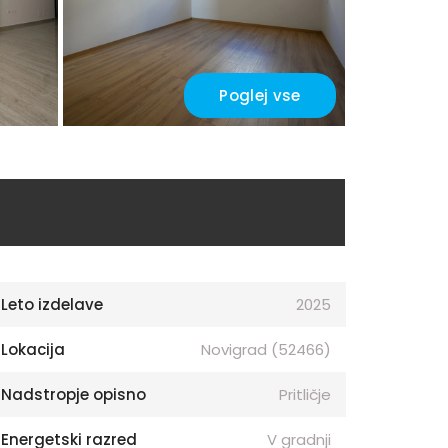
Poglej vse
Leto izdelave
2025
Lokacija
Novigrad (52466)
Nadstropje opisno
Pritličje
Energetski razred
V gradnji