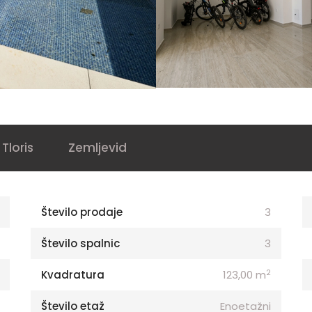
Tloris
Zemljevid
Število prodaje
3
Število spalnic
3
2
Kvadratura
123,00 m
Število etaž
Enoetažni