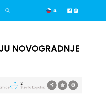
SL
IČJU NOVOGRADNJE
2
palnice
Število kopalnic