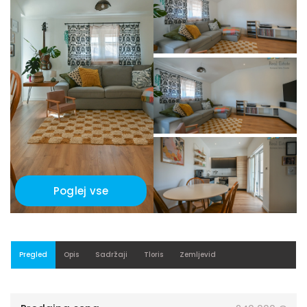
Poglej vse
Pregled
Opis
Sadržaji
Tloris
Zemljevid