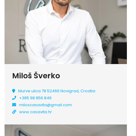
Miloš Šverko
Murve ulica 78 52466 Novigrad, Croatia
+385 98 856 846
miloscasavita@gmail.com
www.casavita.hr