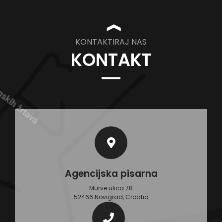
❱
KONTAKTIRAJ NAS
KONTAKT
Agencijska pisarna
Murve ulica 78
52466 Novigrad, Croatia