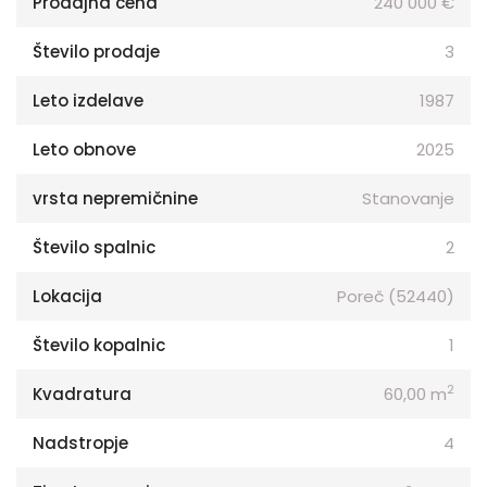
Prodajna cena
240 000 €
Število prodaje
3
Leto izdelave
1987
Leto obnove
2025
vrsta nepremičnine
Stanovanje
Število spalnic
2
Lokacija
Poreč (52440)
Število kopalnic
1
2
Kvadratura
60,00 m
Nadstropje
4