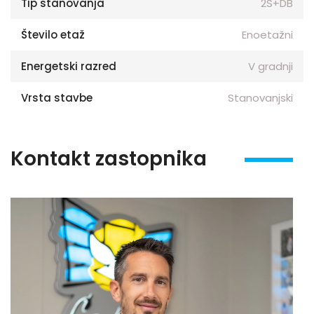
Tip stanovanja
2S+DB
Število etaž
Enoetažni
Energetski razred
V gradnji
Vrsta stavbe
Stanovanjski
Kontakt zastopnika