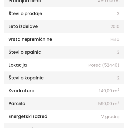
Prodajna cena
450 000 €
Število prodaje
3
Leto izdelave
2010
vrsta nepremičnine
Hiša
Število spalnic
3
Lokacija
Poreč (52440)
Število kopalnic
2
2
Kvadratura
140,00 m
2
Parcela
590,00 m
Energetski razred
V gradnji