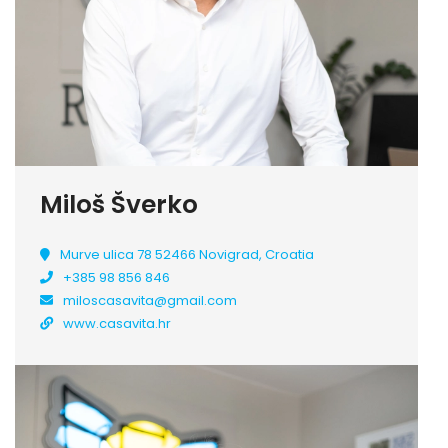
Miloš Šverko
Murve ulica 78 52466 Novigrad, Croatia
+385 98 856 846
miloscasavita@gmail.com
www.casavita.hr