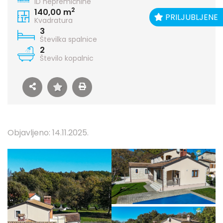
ID nepremičnine
2
140,00 m
PRILJUBLJENE
Kvadratura
3
Številka spalnice
2
Število kopalnic
Objavljeno: 14.11.2025.