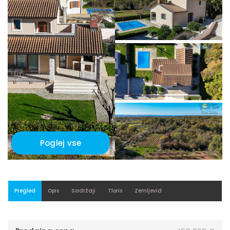
Poglej vse
Pregled
Opis
Sadržaji
Tloris
Zemljevid