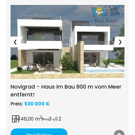
❮
❯
Novigrad - Haus im Bau 800 m vom Meer
entfernt!
Preis:
530 000 €
2
146,00 m
3
2