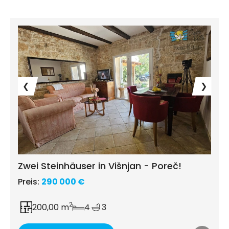
❮
❯
Zwei Steinhäuser in Višnjan - Poreč!
Preis:
290 000 €
2
200,00 m
4
3