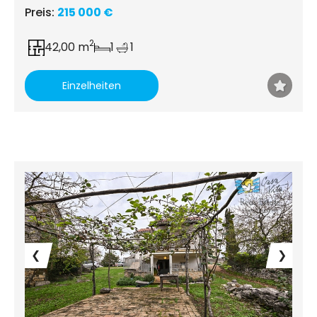
Preis:
215 000 €
2
42,00 m
1
1
Einzelheiten
❮
❯