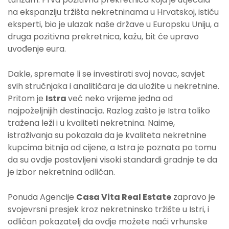
na ekspanziju tržišta nekretninama u Hrvatskoj, ističu
eksperti, bio je ulazak naše države u Europsku Uniju, a
druga pozitivna prekretnica, kažu, bit će upravo
uvođenje eura.
Dakle, spremate li se investirati svoj novac, savjet
svih stručnjaka i analitičara je da uložite u nekretnine.
Pritom je
Istra
već neko vrijeme jedna od
najpoželjnijih destinacija. Razlog zašto je Istra toliko
tražena leži i u kvaliteti nekretnina. Naime,
istraživanja su pokazala da je kvaliteta nekretnine
kupcima bitnija od cijene, a Istra je poznata po tomu
da su ovdje postavljeni visoki standardi gradnje te da
je izbor nekretnina odličan.
Ponuda Agencije
Casa Vita Real Estate
zapravo je
svojevrsni presjek kroz nekretninsko tržište u Istri, i
odličan pokazatelj da ovdje možete naći vrhunske