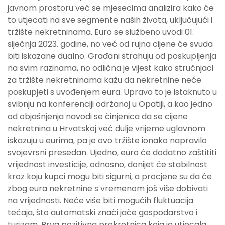
javnom prostoru već se mjesecima analizira kako će
to utjecati na sve segmente naših života, uključujući i
tržište nekretninama. Euro se službeno uvodi 01.
siječnja 2023. godine, no već od rujna cijene će svuda
biti iskazane dualno. Građani strahuju od poskupljenja
na svim razinama, no odlična je vijest kako stručnjaci
za tržište nekretninama kažu da nekretnine neće
poskupjeti s uvođenjem eura. Upravo to je istaknuto u
svibnju na konferenciji održanoj u Opatiji, a kao jedno
od objašnjenja navodi se činjenica da se cijene
nekretnina u Hrvatskoj već dulje vrijeme uglavnom
iskazuju u eurima, pa je ovo tržište ionako napravilo
svojevrsni presedan. Ujedno, euro će dodatno zaštititi
vrijednost investicije, odnosno, donijet će stabilnost
kroz koju kupci mogu biti sigurni, a procjene su da će
zbog eura nekretnine s vremenom još više dobivati
na vrijednosti. Neće više biti mogućih fluktuacija
tečaja, što automatski znači jače gospodarstvo i
turizam. Prva pozitivna prekretnica koja je utjecala