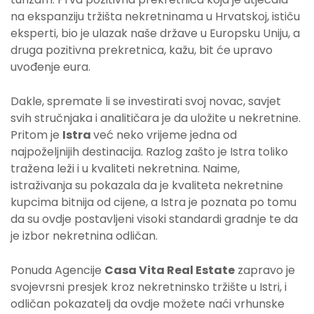
na ekspanziju tržišta nekretninama u Hrvatskoj, ističu
eksperti, bio je ulazak naše države u Europsku Uniju, a
druga pozitivna prekretnica, kažu, bit će upravo
uvođenje eura.
Dakle, spremate li se investirati svoj novac, savjet
svih stručnjaka i analitičara je da uložite u nekretnine.
Pritom je
Istra
već neko vrijeme jedna od
najpoželjnijih destinacija. Razlog zašto je Istra toliko
tražena leži i u kvaliteti nekretnina. Naime,
istraživanja su pokazala da je kvaliteta nekretnine
kupcima bitnija od cijene, a Istra je poznata po tomu
da su ovdje postavljeni visoki standardi gradnje te da
je izbor nekretnina odličan.
Ponuda Agencije
Casa Vita Real Estate
zapravo je
svojevrsni presjek kroz nekretninsko tržište u Istri, i
odličan pokazatelj da ovdje možete naći vrhunske