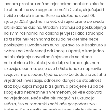
javnom prostoru već se mjesecima analizira kako će
to utjecati na sve segmente naših života, uključujući i
tržište nekretninama. Euro se službeno uvodi 01.
siječnja 2023. godine, no već od rujna cijene će svuda
biti iskazane dualno. Građani strahuju od poskupljenja
na svim razinama, no odlična je vijest kako stručnjaci
za tržište nekretninama kažu da nekretnine neće
poskupjeti s uvođenjem eura. Upravo to je istaknuto u
svibnju na konferenciji održanoj u Opatiji, a kao jedno
od objašnjenja navodi se činjenica da se cijene
nekretnina u Hrvatskoj već dulje vrijeme uglavnom
iskazuju u eurima, pa je ovo tržište ionako napravilo
svojevrsni presedan. Ujedno, euro će dodatno zaštititi
vrijednost investicije, odnosno, donijet će stabilnost
kroz koju kupci mogu biti sigurni, a procjene su da će
zbog eura nekretnine s vremenom još više dobivati
na vrijednosti. Neće više biti mogućih fluktuacija
tečaja, što automatski znači jače gospodarstvo i
turizam. Prva pozitivna prekretnica koja je utjecala